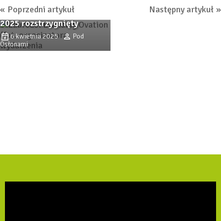
8 kwietnia 2025
Dorota
Poprzedni artykuł
Następny artykuł
Konkurs Branding Ovation
Łabanowska-Bury
2025 rozstrzygnięty
6 kwietnia 2025
Pod
Osłonami