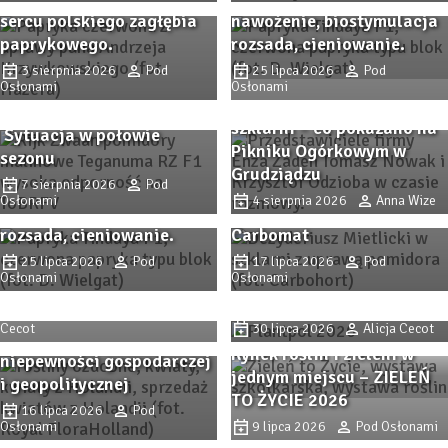
sercu polskiego zagłębia
nawożenie, biostymulacja
paprykowego.
rozsada, cieniowanie.
Pomidor TEGANUMA RZ F1
3 sierpnia 2026
Pod
25 lipca 2026
Pod
Osłonami
– malinowa odpowiedź na
Osłonami
Odmiany ogórka do
współczesne wyzwania.
Zbliża się Przystanek
szklarni – co pokazano na
Sytuacja w połowie
Papryka 2026! Sprawdzone
Pikniku Ogórkowym w
sezonu
odmiany papryki i
Procedury
Grudziądzu
7 sierpnia 2026
Pod
nowości, ochrona,
przygotowawcze i analiza
Osłonami
4 sierpnia 2026
Anna Wize
nawożenie, biostymulacja
opłacalności substratu
rozsada, cieniowanie.
Carbomat
Trendy i inspiracje z
Trendy i inspiracje z
Zaborza. Dni Otwarte firmy
25 lipca 2026
Pod
17 lipca 2026
Pod
W Holandii rynek kwiatów
Zaborza. Dni Otwarte firmy
Osłonami
Osłonami
Plantpol 2026 (cz. II)
ciętych i innych roślin
Plantpol 2026 (cz. I)
ozdobnych utrzymuje
6 sierpnia 2026
Alicja
Cecot
30 lipca 2026
Alicja Cecot
swoją pozycję pomimo
Rynek roślin i zieleni w
niepewności gospodarczej
Jakie sadzonki wybrać?
jednym miejscu – ZIELEŃ
i geopolitycznej
Sprawdzone odmiany
TO ŻYCIE 2026
Procedury
borówki i nowe propozycje
16 lipca 2026
Pod
Osłonami
9 lipca 2026
Pod Osłonami
przygotowawcze i analiza
– Borówki Olimpu z