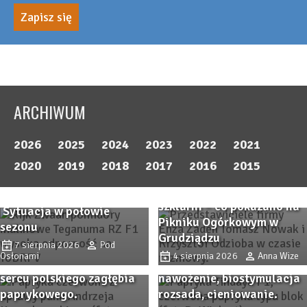
ARCHIWUM
2026
2025
2024
2023
2022
2021
Pomidor TEGANUMA RZ F1
2020
2019
2018
2017
2016
2015
– malinowa odpowiedź na
Odmiany ogórka do
współczesne wyzwania.
szklarni – co pokazano na
Sytuacja w połowie
Zbliża się Przystanek
Pikniku Ogórkowym w
sezonu
Przystanek PAPRYKA 2026.
Papryka 2026! Sprawdzone
Grudziądzu
Wiedza, praktyka i
7 sierpnia 2026
Pod
odmiany papryki i
Osłonami
4 sierpnia 2026
Anna Wize
rodzinna atmosfera w
nowości, ochrona,
sercu polskiego zagłębia
nawożenie, biostymulacja
paprykowego.
rozsada, cieniowanie.