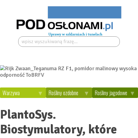
Szukaj:
Warzywa
Rośliny ozdobne
Rośliny jagodowe
PlantoSys.
Biostymulatory, które