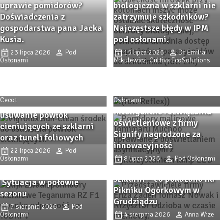
uprawie pomidorów?
biologiczna w szklarni nie
Doświadczenia z
zatrzymuje szkodników?
gospodarstwa pana Jacka
Najczęstsze błędy w IPM
Kusia.
pod osłonami.
23 lipca 2026
Pod
15 lipca 2026
Dr Emilia
Trendy i inspiracje z
Osłonami
Mikulewicz, Cultiva EcoSolutions
Zaborza. Dni Otwarte firmy
Co zmieniło się na rynku
Plantpol 2026 (cz. II)
paliw w lipcu 2026 roku?
6 sierpnia 2026
Alicja
4 sierpnia 2026
Pod
Cecot
Osłonami
SunClean – skuteczne
Inteligentne rozwiązania
usuwanie powłok
oświetleniowe z firmy
cieniujących ze szklarni
Signify nagrodzone za
oraz tuneli foliowych
innowacyjność
Pomidor TEGANUMA RZ F1
22 lipca 2026
Pod
Osłonami
– malinowa odpowiedź na
8 lipca 2026
Pod Osłonami
Odmiany ogórka do
współczesne wyzwania.
szklarni – co pokazano na
Sytuacja w połowie
Zbliża się Przystanek
Pikniku Ogórkowym w
sezonu
Przystanek PAPRYKA 2026.
Papryka 2026! Sprawdzone
Grudziądzu
Wiedza, praktyka i
7 sierpnia 2026
Pod
odmiany papryki i
Osłonami
4 sierpnia 2026
Anna Wize
rodzinna atmosfera w
nowości, ochrona,