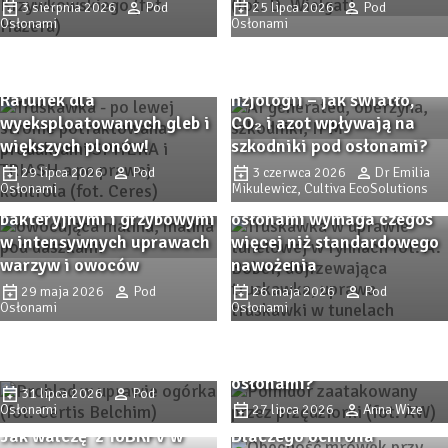
3 sierpnia 2026
Pod
25 lipca 2026
Pod
Osłonami
Osłonami
SPHERA i TRIASH –
skuteczne mikroorganizmy
glebowe w praktyce.
IPM zaczyna się od
Ratunek dla
fizjologii – jak światło,
wyeksploatowanych gleb i
CO₂ i azot wpływają na
większych plonów!
szkodniki pod osłonami?
Remedy Complex pod
osłonami – wsparcie
29 lipca 2026
Pod
3 czerwca 2026
Dr Emilia
Osłonami
Mikulewicz, Cultiva EcoSolutions
ochrony przed chorobami
Intensywna produkcja pod
bakteryjnymi i grzybowymi
osłonami wymaga czegoś
w intensywnych uprawach
więcej niż standardowego
warzyw i owoców
nawożenia
PROBLAD – innowacyjny
29 maja 2026
Pod
26 maja 2026
Pod
biofungicyd do ochrony
Osłonami
Osłonami
Przędziorkowe lato. Jak
upraw szklarniowych przed
zwalczać przędziorki w
szarą pleśnią i
uprawach pomidorów pod
mączniakiem prawdziwym.
osłonami?
31 lipca 2026
Pod
Osłonami
27 lipca 2026
Anna Wize
Jak walczę z ToBRFV w
Dlaczego ochrona