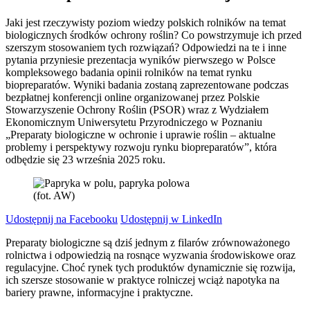
Jaki jest rzeczywisty poziom wiedzy polskich rolników na temat
biologicznych środków ochrony roślin? Co powstrzymuje ich przed
szerszym stosowaniem tych rozwiązań? Odpowiedzi na te i inne
pytania przyniesie prezentacja wyników pierwszego w Polsce
kompleksowego badania opinii rolników na temat rynku
biopreparatów. Wyniki badania zostaną zaprezentowane podczas
bezpłatnej konferencji online organizowanej przez Polskie
Stowarzyszenie Ochrony Roślin (PSOR) wraz z Wydziałem
Ekonomicznym Uniwersytetu Przyrodniczego w Poznaniu
„Preparaty biologiczne w ochronie i uprawie roślin – aktualne
problemy i perspektywy rozwoju rynku biopreparatów”, która
odbędzie się 23 września 2025 roku.
(fot. AW)
Udostępnij na Facebooku
Udostępnij w LinkedIn
Preparaty biologiczne są dziś jednym z filarów zrównoważonego
rolnictwa i odpowiedzią na rosnące wyzwania środowiskowe oraz
regulacyjne. Choć rynek tych produktów dynamicznie się rozwija,
ich szersze stosowanie w praktyce rolniczej wciąż napotyka na
bariery prawne, informacyjne i praktyczne.