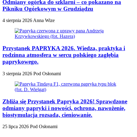
Odmiany ogórka do szklarni – co pokazano na
Pikniku Ogórkowym w Grudziądzu
4 sierpnia 2026
Anna Wize
Przystanek PAPRYKA 2026. Wiedza, praktyka i
rodzinna atmosfera w sercu polskiego zagłębia
paprykowego.
3 sierpnia 2026
Pod Osłonami
Zbliża się Przystanek Papryka 2026! Sprawdzone
odmiany papryki i nowości, ochrona, nawożenie,
biostymulacja rozsada, cieniowanie.
25 lipca 2026
Pod Osłonami