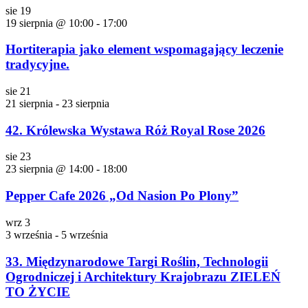
sie
19
19 sierpnia @ 10:00
-
17:00
Hortiterapia jako element wspomagający leczenie
tradycyjne.
sie
21
21 sierpnia
-
23 sierpnia
42. Królewska Wystawa Róż Royal Rose 2026
sie
23
23 sierpnia @ 14:00
-
18:00
Pepper Cafe 2026 „Od Nasion Po Plony”
wrz
3
3 września
-
5 września
33. Międzynarodowe Targi Roślin, Technologii
Ogrodniczej i Architektury Krajobrazu ZIELEŃ
TO ŻYCIE