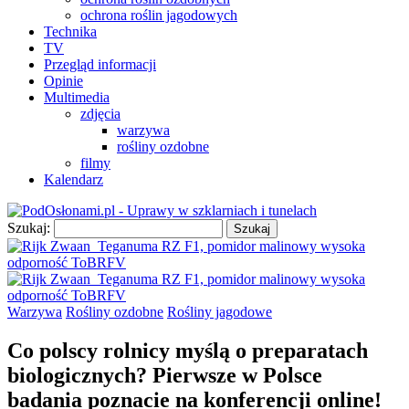
ochrona roślin jagodowych
Technika
TV
Przegląd informacji
Opinie
Multimedia
zdjęcia
warzywa
rośliny ozdobne
filmy
Kalendarz
Szukaj:
Warzywa
Rośliny ozdobne
Rośliny jagodowe
Co polscy rolnicy myślą o preparatach
biologicznych? Pierwsze w Polsce
badania poznacie na konferencji online!