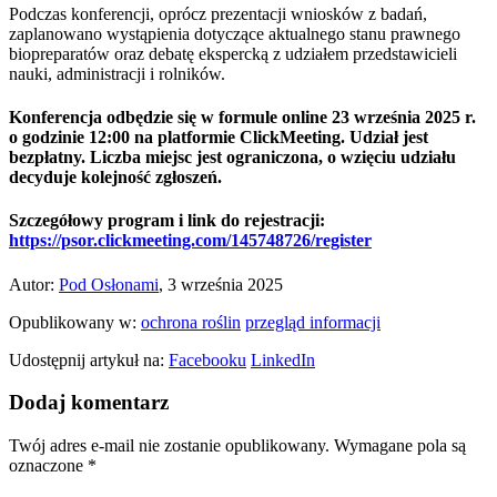
Podczas konferencji, oprócz prezentacji wniosków z badań,
zaplanowano wystąpienia dotyczące aktualnego stanu prawnego
biopreparatów oraz debatę ekspercką z udziałem przedstawicieli
nauki, administracji i rolników.
Konferencja odbędzie się w formule online
23 września 2025 r.
o godzinie 12:00 na platformie ClickMeeting
. Udział jest
bezpłatny. Liczba miejsc jest ograniczona, o wzięciu udziału
decyduje kolejność zgłoszeń.
Szczegółowy program i link do rejestracji:
https://psor.clickmeeting.com/145748726/register
Autor:
Pod Osłonami
, 3 września 2025
Opublikowany w:
ochrona roślin
przegląd informacji
Udostępnij artykuł na:
Facebooku
LinkedIn
Dodaj komentarz
Twój adres e-mail nie zostanie opublikowany.
Wymagane pola są
oznaczone
*