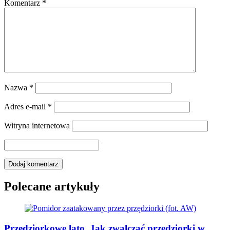
Komentarz
*
Nazwa
*
Adres e-mail
*
Witryna internetowa
Polecane artykuły
Przędziorkowe lato. Jak zwalczać przędziorki w