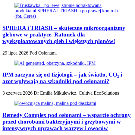
SPHERA i TRIASH – skuteczne mikroorganizmy
glebowe w praktyce. Ratunek dla
wyeksploatowanych gleb i większych plonów!
29 lipca 2026
Pod Osłonami
IPM zaczyna się od fizjologii – jak światło, CO₂ i
azot wpływają na szkodniki pod osłonami?
3 czerwca 2026
Dr Emilia Mikulewicz, Cultiva EcoSolutions
Remedy Complex pod osłonami – wsparcie ochrony
przed chorobami bakteryjnymi i grzybowymi w
intensywnych uprawach warzyw i owoców