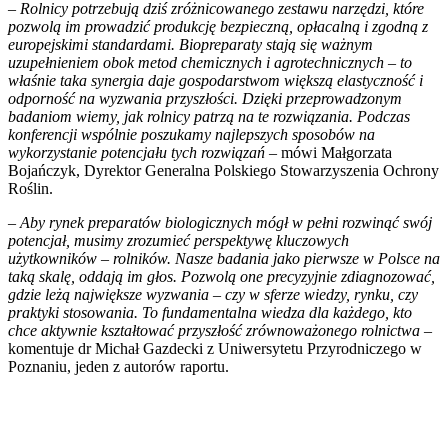
–
Rolnicy potrzebują dziś zróżnicowanego zestawu narzędzi, które
pozwolą im prowadzić produkcję bezpieczną, opłacalną i zgodną z
europejskimi standardami. Biopreparaty stają się ważnym
uzupełnieniem obok metod chemicznych i agrotechnicznych – to
właśnie taka synergia daje gospodarstwom większą elastyczność i
odporność na wyzwania przyszłości. Dzięki przeprowadzonym
badaniom wiemy, jak rolnicy patrzą na te rozwiązania. Podczas
konferencji wspólnie poszukamy najlepszych sposobów na
wykorzystanie potencjału tych rozwiązań
– mówi Małgorzata
Bojańczyk, Dyrektor Generalna Polskiego Stowarzyszenia Ochrony
Roślin.
– Aby rynek preparatów biologicznych mógł w pełni rozwinąć swój
potencjał, musimy zrozumieć perspektywę kluczowych
użytkowników – rolników. Nasze badania jako pierwsze w Polsce na
taką skalę, oddają im głos. Pozwolą one precyzyjnie zdiagnozować,
gdzie leżą największe wyzwania – czy w sferze wiedzy, rynku, czy
praktyki stosowania. To fundamentalna wiedza dla każdego, kto
chce aktywnie kształtować przyszłość zrównoważonego rolnictwa
–
komentuje dr Michał Gazdecki z Uniwersytetu Przyrodniczego w
Poznaniu, jeden z autorów raportu.