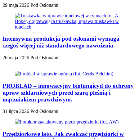
29 maja 2026
Pod Osłonami
Intensywna produkcja pod osłonami wymaga
czegoś więcej niż standardowego nawożenia
26 maja 2026
Pod Osłonami
PROBLAD – innowacyjny biofungicyd do ochrony
upraw szklarniowych przed szarą pleśnią i
mączniakiem prawdziwym.
31 lipca 2026
Pod Osłonami
Przędziorkowe lato. Jak zwalczać przędziorki w