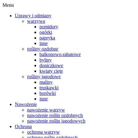
Menu
Uprawy i odmiany
warzywa
pomidory
ogórki
papryka
inne
rośliny ozdobne
balkonowo-rabatowe
byliny
doniczkowe
kwiaty cięte
rośliny jagodowe
maliny
truskawki
borówki
inne
Nawożenie
nawożenie warzyw
nawożenie roślin ozdobnych
nawożenie roślin jagodowych
Ochrona
ochrona warzyw
ochrona roślin ozdobnych