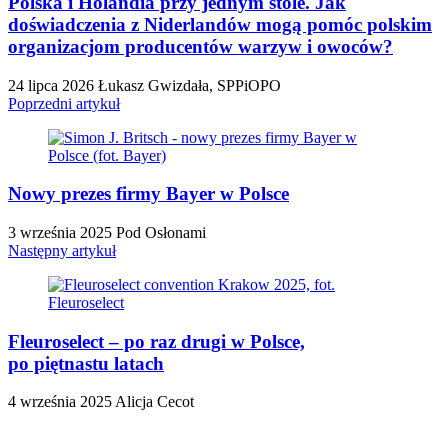
Polska i Holandia przy jednym stole. Jak
doświadczenia z Niderlandów mogą pomóc polskim
organizacjom producentów warzyw i owoców?
24 lipca 2026
Łukasz Gwizdała, SPPiOPO
Poprzedni artykuł
Nowy prezes firmy Bayer w Polsce
3 września 2025
Pod Osłonami
Następny artykuł
Fleuroselect – po raz drugi w Polsce,
po piętnastu latach
4 września 2025
Alicja Cecot