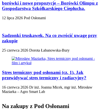
borówki i nowe propozycje – Borówki Olimpu z
Gospodarstwa Szkółkarskiego Ciepłucha.
12 lipca 2026
Pod Osłonami
Sadzonki truskawek. Na co zwrócić uwagę przy
zakupie
25 czerwca 2026
Dorota Łabanowska-Bury
Stres termiczny pod osłonami (cz. 1). Jak
przewidywać stres termiczny i radiacyjny?
16 czerwca 2026
Dr inż. Joanna Micek, mgr inż. Mirosław
Maziarka – Agro Smart Lab
Na zakupy z Pod Osłonami