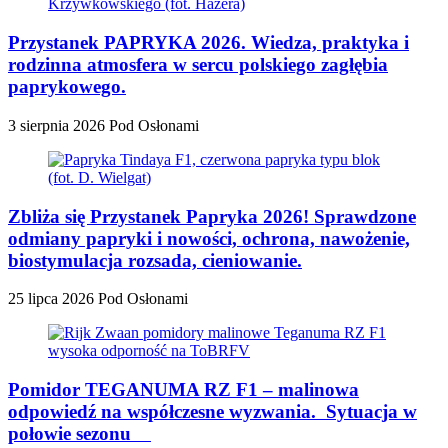
Przystanek PAPRYKA 2026. Wiedza, praktyka i
rodzinna atmosfera w sercu polskiego zagłębia
paprykowego.
3 sierpnia 2026
Pod Osłonami
Zbliża się Przystanek Papryka 2026! Sprawdzone
odmiany papryki i nowości, ochrona, nawożenie,
biostymulacja rozsada, cieniowanie.
25 lipca 2026
Pod Osłonami
Pomidor TEGANUMA RZ F1 – malinowa
odpowiedź na współczesne wyzwania. Sytuacja w
połowie sezonu