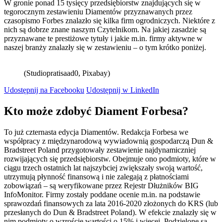
W gronie ponad 15 tysięcy przedsiębiorstw znajdujących się w
tegorocznym zestawieniu Diamentów przyznawanych przez
czasopismo Forbes znalazło się kilka firm ogrodniczych. Niektóre z
nich są dobrze znane naszym Czytelnikom. Na jakiej zasadzie są
przyznawane te prestiżowe tytuły i jakie m.in. firmy aktywne w
naszej branży znalazły się w zestawieniu – o tym krótko poniżej.
(Studiopratisaad0, Pixabay)
Udostępnij na Facebooku
Udostępnij w LinkedIn
Kto może zdobyć Diament Forbesa?
To już czternasta edycja Diamentów. Redakcja Forbesa we
współpracy z międzynarodową wywiadownią gospodarczą Dun &
Bradstreet Poland przygotowały zestawienie najdynamiczniej
rozwijających się przedsiębiorstw. Obejmuje ono podmioty, które w
ciągu trzech ostatnich lat najszybciej zwiększały swoją wartość,
utrzymują płynność finansową i nie zalegają z płatnościami
zobowiązań – są weryfikowane przez Rejestr Dłużników BIG
InfoMonitor. Firmy zostały poddane ocenie m.in. na podstawie
sprawozdań finansowych za lata 2016-2020 złożonych do KRS (lub
przesłanych do Dun & Bradstreet Poland). W efekcie znalazły się w
nim podmioty o wzroście wartości o 15% i więcej. Podzielone są