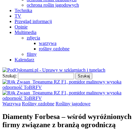
ochrona roślin jagodowych
Technika
TV
Przegląd informacji
Opinie
Multimedia
zdjęcia
warzywa
rośliny ozdobne
filmy
Kalendarz
Szukaj:
Warzywa
Rośliny ozdobne
Rośliny jagodowe
Diamenty Forbesa – wśród wyróżnionych
firmy związane z branżą ogrodniczą