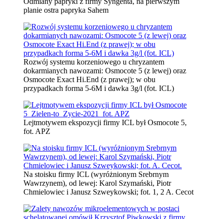
Odmiany papryki z firmy Syngenta, na pierwszym
planie ostra papryka Sahem
Rozwój systemu korzeniowego u chryzantem
dokarmianych nawozami: Osmocote 5 (z lewej) oraz
Osmocote Exact Hi.End (z prawej); w obu
przypadkach forma 5-6M i dawka 3g/l (fot. ICL)
Lejtmotywem ekspozycji firmy ICL był Osmocote 5,
fot. APZ
Na stoisku firmy ICL (wyróżnionym Srebrnym
Wawrzynem), od lewej: Karol Szymański, Piotr
Chmielowiec i Janusz Szweykowski; fot. 1, 2 A. Cecot