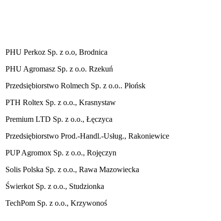
PHU Perkoz Sp. z o.o, Brodnica
PHU Agromasz Sp. z o.o. Rzekuń
Przedsiębiorstwo Rolmech Sp. z o.o.. Płońsk
PTH Roltex Sp. z o.o., Krasnystaw
Premium LTD Sp. z o.o., Łęczyca
Przedsiębiorstwo Prod.-Handl.-Usług., Rakoniewice
PUP Agromox Sp. z o.o., Rojęczyn
Solis Polska Sp. z o.o., Rawa Mazowiecka
Świerkot Sp. z o.o., Studzionka
TechPom Sp. z o.o., Krzywonoś