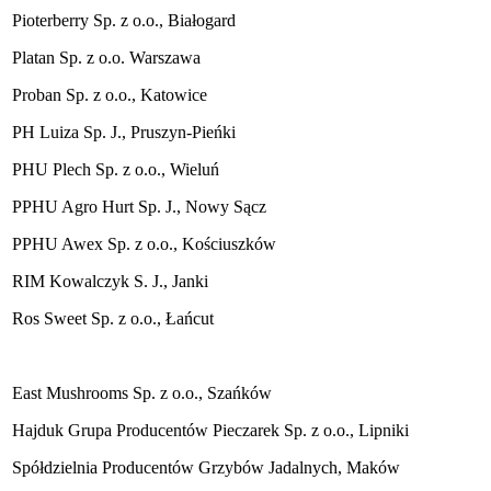
Pioterberry Sp. z o.o., Białogard
Platan Sp. z o.o. Warszawa
Proban Sp. z o.o., Katowice
PH Luiza Sp. J., Pruszyn-Pieńki
PHU Plech Sp. z o.o., Wieluń
PPHU Agro Hurt Sp. J., Nowy Sącz
PPHU Awex Sp. z o.o., Kościuszków
RIM Kowalczyk S. J., Janki
Ros Sweet Sp. z o.o., Łańcut
East Mushrooms Sp. z o.o., Szańków
Hajduk Grupa Producentów Pieczarek Sp. z o.o., Lipniki
Spółdzielnia Producentów Grzybów Jadalnych, Maków