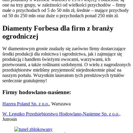
one na trzy grupy, w zależności od wielkości przychodów – firmy
małe o przychodach od 5 do 50 mln zł, średnie – mające przychody
od 50 do 250 mln oraz duże o przychodach ponad 250 mln zł.
Diamenty Forbesa dla firm z branży
ogrodniczej
W diamentowym gronie znalazły się zarówno firmy dostarczające
środki produkcji dla rolnictwa i ogrodnictwa, jak i zajmujące się
produkcją i handlem świeżymi owocami, warzywami, ich
przetworami, a także roślinami ozdobnymi. O wielu z nagrodzonych
przedsiębiorstw mieliśmy przyjemność niejednokrotnie pisać na
naszym portalu. Wszystkim laureatom tych prestiżowych tytułów
serdecznie gratulujemy!
Firmy hodowlano-nasienne:
Hazera Poland Sp. z o.o.
, Warszawa
W. Legutko Przedsiębiorstwo Hodowlano-Nasienne Sp. z o.o.,
Jutrosin