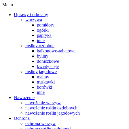
Menu
Uprawy i odmiany
warzywa
pomidory
ogórki
papryka
inne
rośliny ozdobne
balkonowo-rabatowe
byliny
doniczkowe
kwiaty cięte
rośliny jagodowe
maliny
truskawki
borówki
inne
Nawożenie
nawożenie warzyw
nawożenie roślin ozdobnych
nawożenie roślin jagodowych
Ochrona
ochrona warzyw
ochrona roślin ozdobnych