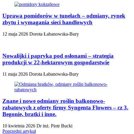
Uprawa pomidorów w tunelach – odmiany, rynek
zbytu i wymagania sieci handlowych
12 maja 2026
Dorota Łabanowska-Bury
Nowalijki i papryka pod osłonami – strategia
produkcji w 22-hektarowym gospodarstwie
11 maja 2026
Dorota Łabanowska-Bury
Znane i nowe odmiany roślin balkonowo-
rabatowych z oferty firmy Syngenta Flowers – cz 3.
Begonie, bratki i inne.
10 kwietnia 2026
Dr inż. Piotr Bucki
Poprzedni artykuł