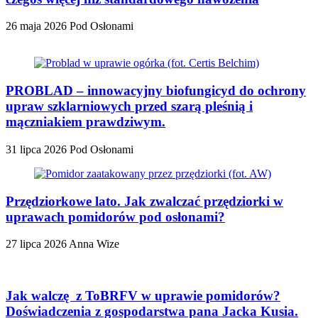
26 maja 2026
Pod Osłonami
PROBLAD – innowacyjny biofungicyd do ochrony
upraw szklarniowych przed szarą pleśnią i
mączniakiem prawdziwym.
31 lipca 2026
Pod Osłonami
Przędziorkowe lato. Jak zwalczać przędziorki w
uprawach pomidorów pod osłonami?
27 lipca 2026
Anna Wize
Jak walczę z ToBRFV w uprawie pomidorów?
Doświadczenia z gospodarstwa pana Jacka Kusia.