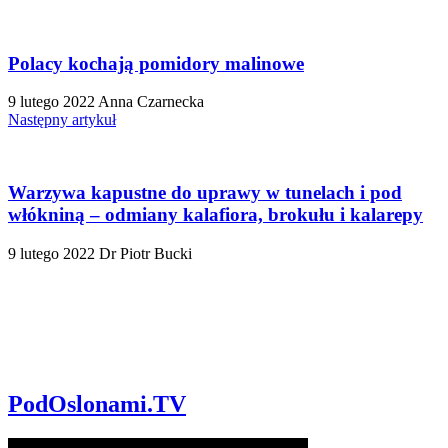
Polacy kochają pomidory malinowe
9 lutego 2022
Anna Czarnecka
Następny artykuł
Warzywa kapustne do uprawy w tunelach i pod
włókniną – odmiany kalafiora, brokułu i kalarepy
9 lutego 2022
Dr Piotr Bucki
PodOslonami.TV