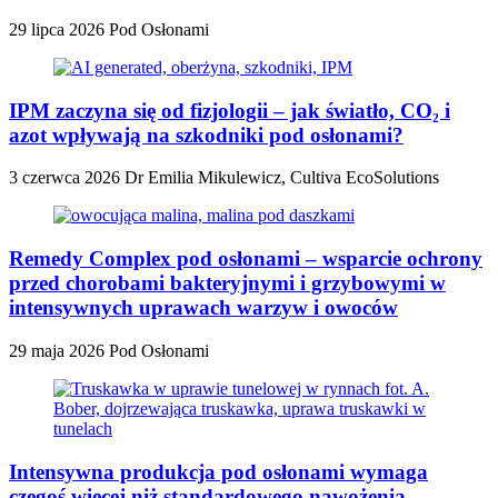
29 lipca 2026
Pod Osłonami
IPM zaczyna się od fizjologii – jak światło, CO₂ i
azot wpływają na szkodniki pod osłonami?
3 czerwca 2026
Dr Emilia Mikulewicz, Cultiva EcoSolutions
Remedy Complex pod osłonami – wsparcie ochrony
przed chorobami bakteryjnymi i grzybowymi w
intensywnych uprawach warzyw i owoców
29 maja 2026
Pod Osłonami
Intensywna produkcja pod osłonami wymaga
czegoś więcej niż standardowego nawożenia