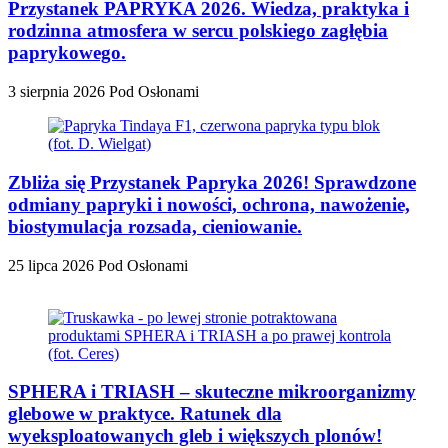
Przystanek PAPRYKA 2026. Wiedza, praktyka i
rodzinna atmosfera w sercu polskiego zagłębia
paprykowego.
3 sierpnia 2026
Pod Osłonami
Zbliża się Przystanek Papryka 2026! Sprawdzone
odmiany papryki i nowości, ochrona, nawożenie,
biostymulacja rozsada, cieniowanie.
25 lipca 2026
Pod Osłonami
SPHERA i TRIASH – skuteczne mikroorganizmy
glebowe w praktyce. Ratunek dla
wyeksploatowanych gleb i większych plonów!