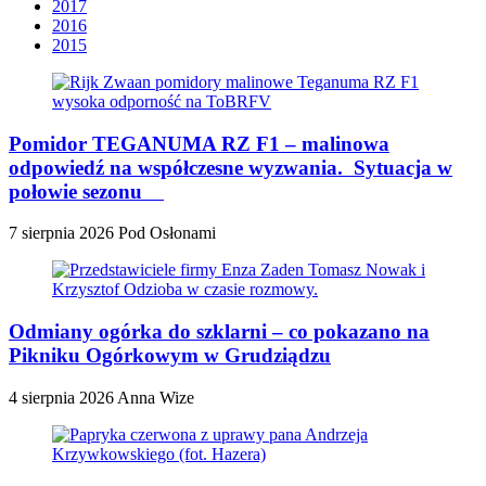
2017
2016
2015
Pomidor TEGANUMA RZ F1 – malinowa
odpowiedź na współczesne wyzwania. Sytuacja w
połowie sezonu
7 sierpnia 2026
Pod Osłonami
Odmiany ogórka do szklarni – co pokazano na
Pikniku Ogórkowym w Grudziądzu
4 sierpnia 2026
Anna Wize