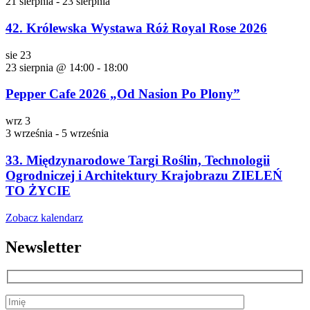
21 sierpnia
-
23 sierpnia
42. Królewska Wystawa Róż Royal Rose 2026
sie
23
23 sierpnia @ 14:00
-
18:00
Pepper Cafe 2026 „Od Nasion Po Plony”
wrz
3
3 września
-
5 września
33. Międzynarodowe Targi Roślin, Technologii
Ogrodniczej i Architektury Krajobrazu ZIELEŃ
TO ŻYCIE
Zobacz kalendarz
Newsletter