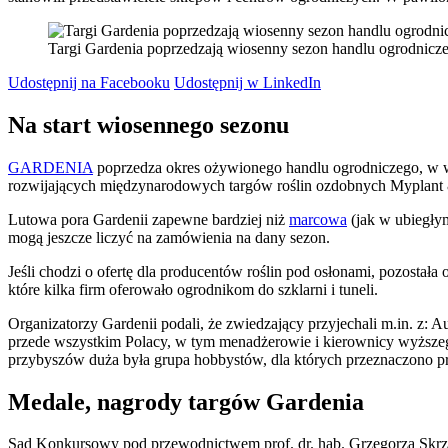
Targi Gardenia poprzedzają wiosenny sezon handlu ogrodniczeg
Udostępnij na Facebooku
Udostępnij w LinkedIn
Na start wiosennego sezonu
GARDENIA
poprzedza okres ożywionego handlu ogrodniczego, w wię
rozwijających międzynarodowych targów roślin ozdobnych Myplant & G
Lutowa pora Gardenii zapewne bardziej niż
marcowa
(jak w ubiegły
mogą jeszcze liczyć na zamówienia na dany sezon.
Jeśli chodzi o ofertę dla producentów roślin pod osłonami, pozostał
które kilka firm oferowało ogrodnikom do szklarni i tuneli.
Organizatorzy Gardenii podali, że zwiedzający przyjechali m.in. z: Aust
przede wszystkim Polacy, w tym menadżerowie i kierownicy wyższe
przybyszów duża była grupa hobbystów, dla których przeznaczono pr
Medale, nagrody targów Gardenia
Sąd Konkursowy pod przewodnictwem prof. dr. hab. Grzegorza Skrz