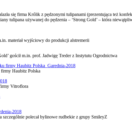
ła się firma Królik z pędzonymi tulipanami (prezentująca też konfe
dmiany tulipana używanej do pędzenia – ‘Strong Gold’ – która niewątp
in. materiał wyjściowy do produkcji alstremerii
old’ gościł m.in. prof. Jadwigę Treder z Instytutu Ogrodnictwa
 firmy Haubitz Polska
firmy Vitroflora
ra szczególnie polecał bylinowe rudbekie z grupy SmileyZ