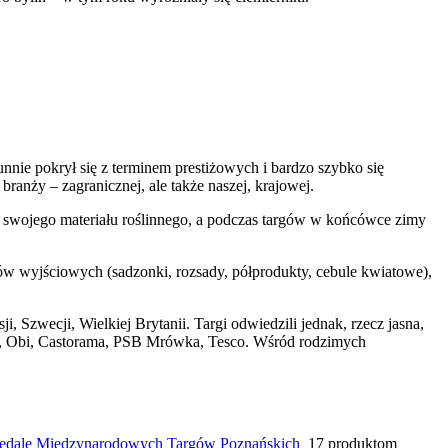
nie pokrył się z terminem prestiżowych i bardzo szybko się
anży – zagranicznej, ale także naszej, krajowej.
 swojego materiału roślinnego, a podczas targów w końcówce zimy
łów wyjściowych (sadzonki, rozsady, półprodukty, cebule kwiatowe),
ji, Szwecji, Wielkiej Brytanii. Targi odwiedzili jednak, rzecz jasna,
in, Obi, Castorama, PSB Mrówka, Tesco. Wśród rodzimych
Medale Międzynarodowych Targów Poznańskich
17 produktom