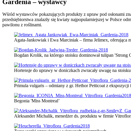
Gardenia – wystawcy
Wśród wystawców pokazujących produkty z upraw pod osłonami znalaz
przedsiębiorstwa znalazły się kwiaty najpopularniejszej w Polsce o
pawilonu z roślinami.
Agata-Jankowiak i Ewa Marciniak – firma Jelimex, oferująca m.
Bogdan Krolik, na którego stoisku dominował tulipan 'Strong G
Hortensje do uprawy w doniczkach zwracały uwagę na stoisku
Primula vulgaris – odmiany z gr. Hethor Petticoat z ekspozycji 
Begonia 'Miss Montreal’
Aleksander Michalik, menedżer ds. produktu w firmie Vitroflo