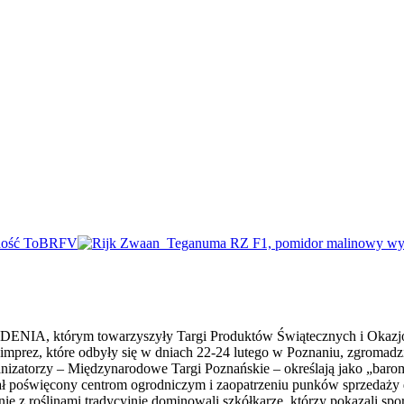
ENIA, którym towarzyszyły Targi Produktów Świątecznych i Okazjona
h imprez, które odbyły się w dniach 22-24 lutego w Poznaniu, zgroma
anizatorzy – Międzynarodowe Targi Poznańskie – określają jako „barom
iał poświęcony centrom ogrodniczym i zaopatrzeniu punków sprzedaży
e z roślinami tradycyjnie dominowali szkółkarze, którzy pokazali spor