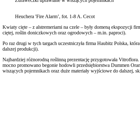
Żuraweczki uprawiane w wiszących pojemnikach
Heuchera 'Fire Alarm’, fot. 1-8 A. Cecot
Kwiaty cięte – z alstremeriami na czele – były domeną ekspozycji fir
ciętej, roślin doniczkowych oraz ogrodowych – m.in. paproci).
Po raz drugi w tych targach uczestniczyła firma Haubitz Polska, któ
dalszej produkcji).
Najbardziej różnorodną roślinną prezentację przygotowała Vitrofl
mocno promowano begonie hodowli przedsiębiorstwa Dummen Orange 
wiszących pojemnikach oraz duże materiały wyjściowe do dalszej, sk