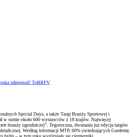
lnych Special Days, a także Targi Branży Sportowej i
dził w sumie około 600 wystawców z 18 krajów. Najwięcej
etr branży ogrodniczej”. Tegoroczna, dwunasta już edycja targów
 detalicznej. Według informacji MTP, 60% zwiedzających Gardenię
o bylin – w tym roku wyróżniały się ciemierniki.