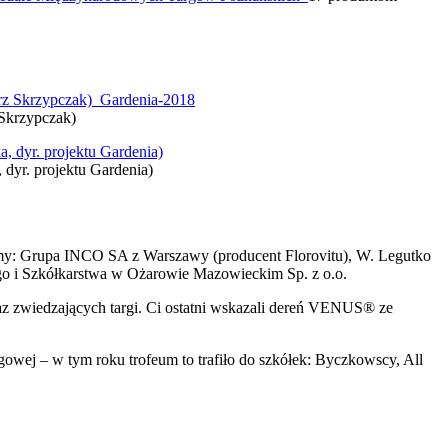
Skrzypczak)
 dyr. projektu Gardenia)
irmy: Grupa INCO SA z Warszawy (producent Florovitu), W. Legutko
ego i Szkółkarstwa w Ożarowie Mazowieckim Sp. z o.o.
az zwiedzających targi. Ci ostatni wskazali dereń VENUS® ze
owej – w tym roku trofeum to trafiło do szkółek: Byczkowscy, All