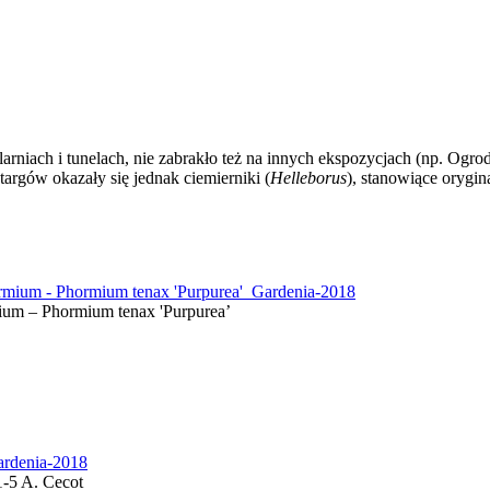
rniach i tunelach, nie zabrakło też na innych ekspozycjach (np. Ogro
argów okazały się jednak ciemierniki (
Helleborus
), stanowiące orygin
ium – Phormium tenax 'Purpurea’
1-5 A. Cecot