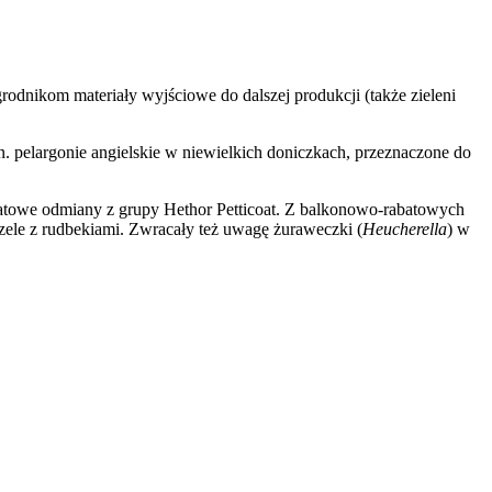
grodnikom materiały wyjściowe do dalszej produkcji (także zieleni
n. pelargonie angielskie w niewielkich doniczkach, przeznaczone do
iatowe odmiany z grupy Hethor Petticoat. Z balkonowo-rabatowych
le z rudbekiami. Zwracały też uwagę żuraweczki (
Heucherella
) w