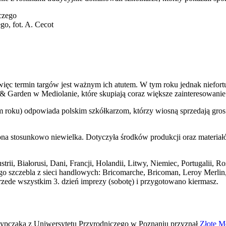
o, fot. A. Cecot
c termin targów jest ważnym ich atutem. W tym roku jednak niefortun
arden w Mediolanie, które skupiają coraz większe zainteresowanie br
m roku) odpowiada polskim szkółkarzom, którzy wiosną sprzedają gros
a ona stosunkowo niewielka. Dotyczyła środków produkcji oraz materia
rii, Białorusi, Dani, Francji, Holandii, Litwy, Niemiec, Portugalii, Ros
go szczebla z sieci handlowych: Bricomarche, Bricoman, Leroy Merl
zede wszystkim 3. dzień imprezy (sobotę) i przygotowano kiermasz.
ypczaka z Uniwersytetu Przyrodniczego w Poznaniu przyznał
Złote 