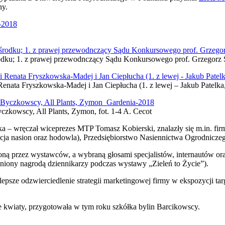
ny.
odku; 1. z prawej przewodnczący Sądu Konkursowego prof. Grzegorz 
enata Fryszkowska-Madej i Jan Ciepłucha (1. z lewej – Jakub Patelka,
czkowscy, All Plants, Zymon, fot. 1-4 A. Cecot
ka – wręczał wiceprezes MTP Tomasz Kobierski, znalazły się m.in. f
kcja nasion oraz hodowla), Przedsiębiorstwo Nasiennictwa Ogrodnicz
ną przez wystawców, a wybraną głosami specjalistów, internautów or
niony nagrodą dziennikarzy podczas wystawy „Zieleń to Życie”).
sze odzwierciedlenie strategii marketingowej firmy w ekspozycji targ
ne kwiaty, przygotowała w tym roku szkółka bylin Barcikowscy.