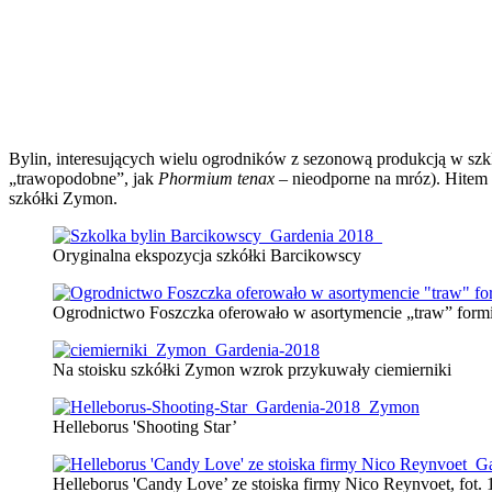
Bylin, interesujących wielu ogrodników z sezonową produkcją w szkla
„trawopodobne”, jak
Phormium tenax
– nieodporne na mróz). Hitem t
szkółki Zymon.
Oryginalna ekspozycja szkółki Barcikowscy
Ogrodnictwo Foszczka oferowało w asortymencie „traw” form
Na stoisku szkółki Zymon wzrok przykuwały ciemierniki
Helleborus 'Shooting Star’
Helleborus 'Candy Love’ ze stoiska firmy Nico Reynvoet, fot. 