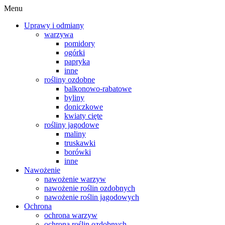
Menu
Uprawy i odmiany
warzywa
pomidory
ogórki
papryka
inne
rośliny ozdobne
balkonowo-rabatowe
byliny
doniczkowe
kwiaty cięte
rośliny jagodowe
maliny
truskawki
borówki
inne
Nawożenie
nawożenie warzyw
nawożenie roślin ozdobnych
nawożenie roślin jagodowych
Ochrona
ochrona warzyw
ochrona roślin ozdobnych