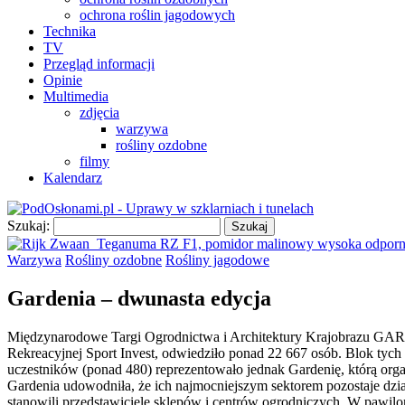
ochrona roślin jagodowych
Technika
TV
Przegląd informacji
Opinie
Multimedia
zdjęcia
warzywa
rośliny ozdobne
filmy
Kalendarz
Szukaj:
Warzywa
Rośliny ozdobne
Rośliny jagodowe
Gardenia – dwunasta edycja
Międzynarodowe Targi Ogrodnictwa i Architektury Krajobrazu GARD
Rekreacyjnej Sport Invest, odwiedziło ponad 22 667 osób. Blok tyc
uczestników (ponad 480) reprezentowało jednak Gardenię, którą org
Gardenia udowodniła, że ich najmocniejszym sektorem pozostaje dz
stanowili przedstawiciele sklepów i centrów ogrodniczych. W pawiloni