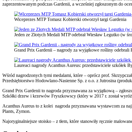
zaprezentowanym podczas Gardenii, a wcześniej zgłoszonym do oce
Wiceprezes MTP Tomasz Kobierski otworzył targi Gardenia
Jeden ze Złotych Medali MTP odebrał Wiesław Legutko (w śr
Grand Prix Gardenii – nagrody za wyjątkowe rośliny odebrali R
Laureaci nagrody Acanthus Aureus: przedstawiciele szkółek By
Wśród nagrodzonych tymi medalami, które – oprócz prof. Skrzypcza
Przedsiębiorstwo Hodowlano-Nasienne Sp. z o.o. z Jutrosina (produ
Grand Prix Gardenii to nagroda przyznawana za wyjątkową – zgłoszo
Szkółki drzew i krzewów Fryszkowscy (który w 2017 r. został wyróż
Acanthus Aureus to z kolei nagroda przyznawana wystawcom za najlep
Plants, Zymon.
Najoryginalniejsze stoisko – z tłem, które stanowiły ręcznie malowa