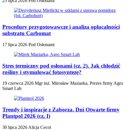
25 lipca 2026
Pod Osłonami
Procedury przygotowawcze i analiza opłacalności
substratu Carbomat
17 lipca 2026
Pod Osłonami
Stres termiczny pod osłonami (cz. 2). Jak chłodzić
rośliny i stymulować fotosyntezę?
19 czerwca 2026
Mgr inż. Mirosław Maziarka, Prezes firmy Agro
Smart Lab
Trendy i inspiracje z Zaborza. Dni Otwarte firmy
Plantpol 2026 (cz. I)
30 lipca 2026
Alicja Cecot