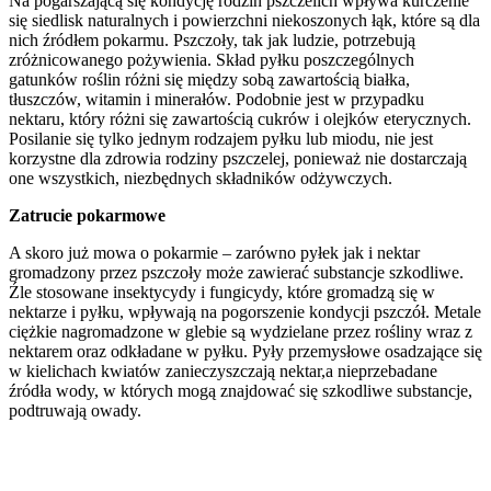
Na pogarszającą się kondycję rodzin pszczelich wpływa kurczenie
się siedlisk naturalnych i powierzchni niekoszonych łąk, które są dla
nich źródłem pokarmu. Pszczoły, tak jak ludzie, potrzebują
zróżnicowanego pożywienia. Skład pyłku poszczególnych
gatunków roślin różni się między sobą zawartością białka,
tłuszczów, witamin i minerałów. Podobnie jest w przypadku
nektaru, który różni się zawartością cukrów i olejków eterycznych.
Posilanie się tylko jednym rodzajem pyłku lub miodu, nie jest
korzystne dla zdrowia rodziny pszczelej, ponieważ nie dostarczają
one wszystkich, niezbędnych składników odżywczych.
Zatrucie pokarmowe
A skoro już mowa o pokarmie – zarówno pyłek jak i nektar
gromadzony przez pszczoły może zawierać substancje szkodliwe.
Źle stosowane insektycydy i fungicydy, które gromadzą się w
nektarze i pyłku, wpływają na pogorszenie kondycji pszczół. Metale
ciężkie nagromadzone w glebie są wydzielane przez rośliny wraz z
nektarem oraz odkładane w pyłku. Pyły przemysłowe osadzające się
w kielichach kwiatów zanieczyszczają nektar,a nieprzebadane
źródła wody, w których mogą znajdować się szkodliwe substancje,
podtruwają owady.