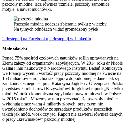
pszczoły miodne, lecz również trzmiele, pszczoły samotnice,
motyle, a nawet muchówki.
Pszczoła miodna podczas zbierania pyłku z wierzby.
Na tylnych odnóżach widać gromadzony pyłek
Udostępnij na Facebooku
Udostępnij w LinkedIn
Małe siłaczki
Ponad 75% spośród czołowych gatunków roślin uprawianych na
Ziemi zależy od organizmów zapylających. W 2014 roku dr Nicole
Gallai i inni naukowcy z Narodowego Instytutu Badań Rolniczych
we Francji wycenili wartość pracy pszczoły miodnej na świecie na
153 miliardów euro, chociaż najprawdopodobniej te dane i tak są
zaniżone. Ósmego sierpnia Katarzyna Jagiełło z Greenpeace Polska
przedstawiła ministrowi Krzysztofowi Jurgielowi raport: „Nie tylko
miód. Wartość ekonomiczna zapylania upraw rolniczych w Polsce
w 2015 roku”. Możemy w nim przeczytać, że pszczoły miodne
wykonują pracę wartą 4 miliardy złotych, przy czym nie
uwzględniono dochodów ze sprzedaży produktów pszczelich,
takich jak miód, wosk czy jad. Raport nie zawierał również danych
o pracy „krewniaków” pszczoły miodnej.