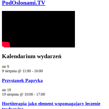
PodOslonami.TV
Kalendarium wydarzeń
sie
9
9 sierpnia @ 11:00
-
16:00
Przystanek Papryka
sie
19
19 sierpnia @ 10:00
-
17:00
Hortiterapia jako element wspomagający leczenie
tradycyjne.