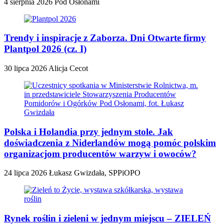
4 sierpnia 2026
Pod Osłonami
Trendy i inspiracje z Zaborza. Dni Otwarte firmy
Plantpol 2026 (cz. I)
30 lipca 2026
Alicja Cecot
Polska i Holandia przy jednym stole. Jak
doświadczenia z Niderlandów mogą pomóc polskim
organizacjom producentów warzyw i owoców?
24 lipca 2026
Łukasz Gwizdała, SPPiOPO
Rynek roślin i zieleni w jednym miejscu – ZIELEŃ