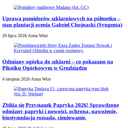
Uprawa pomidorów szklarniowych na półmetku –
stan plantacji ocenia Gabriel Chojnacki (Syngenta)
20 lipca 2026
Anna Wize
Odmiany ogórka do szklarni – co pokazano na
Pikniku Ogórkowym w Grudziądzu
4 sierpnia 2026
Anna Wize
Zbliża się Przystanek Papryka 2026! Sprawdzone
odmiany papryki i nowości, ochrona, nawożenie,
biostymulacja rozsada, cieniowanie.