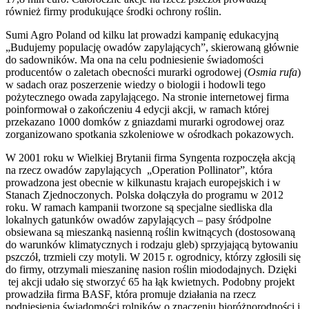
również firmy produkujące środki ochrony roślin.
Sumi Agro Poland od kilku lat prowadzi kampanię edukacyjną
„Budujemy populację owadów zapylających”, skierowaną głównie
do sadowników. Ma ona na celu podniesienie świadomości
producentów o zaletach obecności murarki ogrodowej (
Osmia rufa
)
w sadach oraz poszerzenie wiedzy o biologii i hodowli tego
pożytecznego owada zapylającego. Na stronie internetowej firma
poinformował o zakończeniu 4 edycji akcji, w ramach której
przekazano 1000 domków z gniazdami murarki ogrodowej oraz
zorganizowano spotkania szkoleniowe w ośrodkach pokazowych.
W 2001 roku w Wielkiej Brytanii firma Syngenta rozpoczęła akcją
na rzecz owadów zapylających „Operation Pollinator”, która
prowadzona jest obecnie w kilkunastu krajach europejskich i w
Stanach Zjednoczonych. Polska dołączyła do programu w 2012
roku. W ramach kampanii tworzone są specjalne siedliska dla
lokalnych gatunków owadów zapylających – pasy śródpolne
obsiewana są mieszanką nasienną roślin kwitnących (dostosowaną
do warunków klimatycznych i rodzaju gleb) sprzyjającą bytowaniu
pszczół, trzmieli czy motyli. W 2015 r. ogrodnicy, którzy zgłosili się
do firmy, otrzymali mieszaninę nasion roślin miododajnych. Dzięki
tej akcji udało się stworzyć 65 ha łąk kwietnych. Podobny projekt
prowadziła firma BASF, która promuje działania na rzecz
podniesienia świadomości rolników o znaczeniu bioróżnorodności i