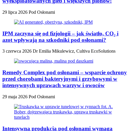
wyeksploatowanych gleb i większych plonów!
29 lipca 2026
Pod Osłonami
IPM zaczyna się od fizjologii – jak światło, CO₂ i
azot wpływają na szkodniki pod osłonami?
3 czerwca 2026
Dr Emilia Mikulewicz, Cultiva EcoSolutions
Remedy Complex pod osłonami – wsparcie ochrony
przed chorobami bakteryjnymi i grzybowymi w
intensywnych uprawach warzyw i owoców
29 maja 2026
Pod Osłonami
Intensywna produkcja pod osłonami wymaga