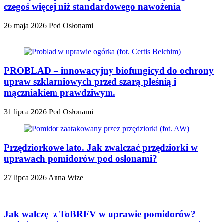
czegoś więcej niż standardowego nawożenia
26 maja 2026
Pod Osłonami
PROBLAD – innowacyjny biofungicyd do ochrony
upraw szklarniowych przed szarą pleśnią i
mączniakiem prawdziwym.
31 lipca 2026
Pod Osłonami
Przędziorkowe lato. Jak zwalczać przędziorki w
uprawach pomidorów pod osłonami?
27 lipca 2026
Anna Wize
Jak walczę z ToBRFV w uprawie pomidorów?