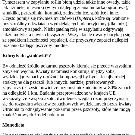
Tymczasem w zapylaniu roślin biorą udział także inne owady, takie
jak trzmiele, miesiarki (w tym najlepiej znana murarka ogrodowa),
smukliki, pszczolinki, kornutki, zadrzechnice, spójnice i inne.
Często pomija się również muchówki (
Diptera
), które są wabione
przez rośliny o kwiatach wydzielających nieprzyjemny (dla ludzi),
amoniakowy zapach. Niebagatelną rolę w zapylaniu odgrywają
także motyle, a nawet chrząszcze. Wszystkie te owady borykają się
ze spadkiem liczebności populacji, ale przyczyny zapaści najlepiej
poznano badając pszczoły miodne.
Którędy do „stołówki”?
By odnaleźć źródło pokarmu pszczoły kierują się przede wszystkim
zmysłem węchu. Kwiaty natomiast konkurują między sobą,
wydzielając zapachy o różnej kompozycji by być jak najbardziej
atrakcyjne dla pszczół (lub innych, bardziej preferowanych,
zapylaczy). Czyste powietrze przenosi niezmieniony w 80% zapach
na odległość 1 km. Badania przeprowadzone w krajach UE
wykazały, że związki azotu, dwutlenek węgla i ozon przyczyniają
się do rozpadu związków zapachowych wydzielanych przez kwiaty.
Utrudnia to odnajdywanie pokarmu przez pszczoły, które nie mogą
znaleźć nowych źródeł pokarmu.
Monodieta