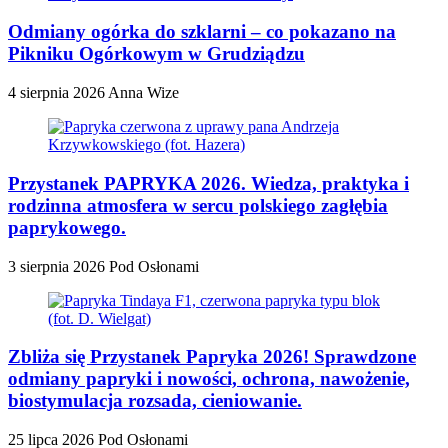
Odmiany ogórka do szklarni – co pokazano na
Pikniku Ogórkowym w Grudziądzu
4 sierpnia 2026
Anna Wize
Przystanek PAPRYKA 2026. Wiedza, praktyka i
rodzinna atmosfera w sercu polskiego zagłębia
paprykowego.
3 sierpnia 2026
Pod Osłonami
Zbliża się Przystanek Papryka 2026! Sprawdzone
odmiany papryki i nowości, ochrona, nawożenie,
biostymulacja rozsada, cieniowanie.
25 lipca 2026
Pod Osłonami