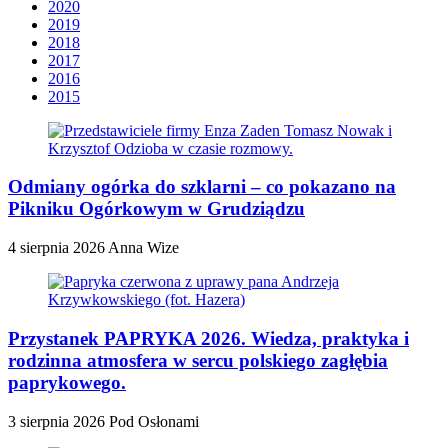
2020
2019
2018
2017
2016
2015
Odmiany ogórka do szklarni – co pokazano na
Pikniku Ogórkowym w Grudziądzu
4 sierpnia 2026
Anna Wize
Przystanek PAPRYKA 2026. Wiedza, praktyka i
rodzinna atmosfera w sercu polskiego zagłębia
paprykowego.
3 sierpnia 2026
Pod Osłonami