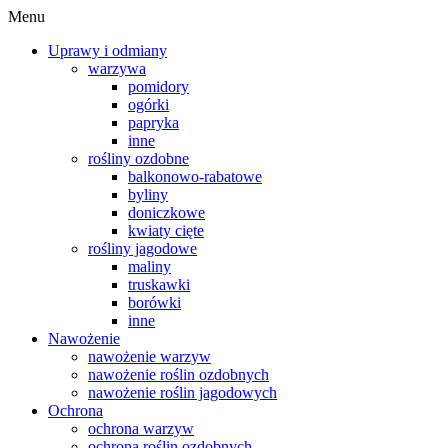
Menu
Uprawy i odmiany
warzywa
pomidory
ogórki
papryka
inne
rośliny ozdobne
balkonowo-rabatowe
byliny
doniczkowe
kwiaty cięte
rośliny jagodowe
maliny
truskawki
borówki
inne
Nawożenie
nawożenie warzyw
nawożenie roślin ozdobnych
nawożenie roślin jagodowych
Ochrona
ochrona warzyw
ochrona roślin ozdobnych