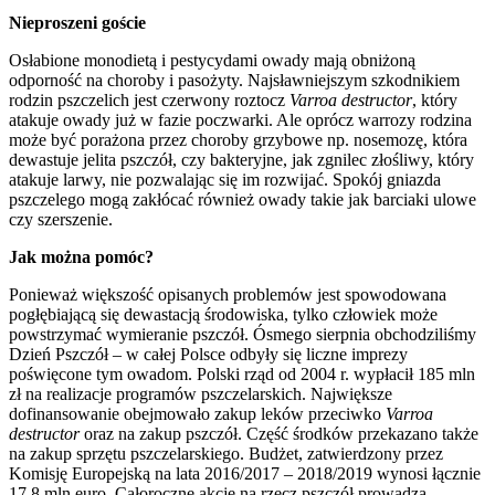
Nieproszeni goście
Osłabione monodietą i pestycydami owady mają obniżoną
odporność na choroby i pasożyty. Najsławniejszym szkodnikiem
rodzin pszczelich jest czerwony roztocz
Varroa destructor
, który
atakuje owady już w fazie poczwarki. Ale oprócz warrozy rodzina
może być porażona przez choroby grzybowe np. nosemozę, która
dewastuje jelita pszczół, czy bakteryjne, jak zgnilec złośliwy, który
atakuje larwy, nie pozwalając się im rozwijać. Spokój gniazda
pszczelego mogą zakłócać również owady takie jak barciaki ulowe
czy szerszenie.
Jak można pomóc?
Ponieważ większość opisanych problemów jest spowodowana
pogłębiającą się dewastacją środowiska, tylko człowiek może
powstrzymać wymieranie pszczół. Ósmego sierpnia obchodziliśmy
Dzień Pszczół – w całej Polsce odbyły się liczne imprezy
poświęcone tym owadom. Polski rząd od 2004 r. wypłacił 185 mln
zł na realizacje programów pszczelarskich. Największe
dofinansowanie obejmowało zakup leków przeciwko
Varroa
destructor
oraz na zakup pszczół. Część środków przekazano także
na zakup sprzętu pszczelarskiego. Budżet, zatwierdzony przez
Komisję Europejską na lata 2016/2017 – 2018/2019 wynosi łącznie
17,8 mln euro. Całoroczne akcje na rzecz pszczół prowadzą