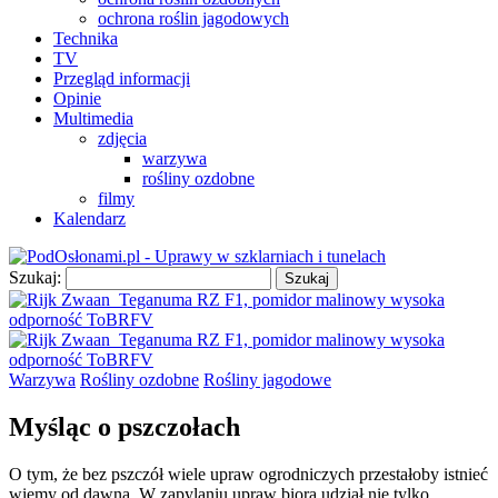
ochrona roślin jagodowych
Technika
TV
Przegląd informacji
Opinie
Multimedia
zdjęcia
warzywa
rośliny ozdobne
filmy
Kalendarz
Szukaj:
Warzywa
Rośliny ozdobne
Rośliny jagodowe
Myśląc o pszczołach
O tym, że bez pszczół wiele upraw ogrodniczych przestałoby istnieć
wiemy od dawna. W zapylaniu upraw biorą udział nie tylko