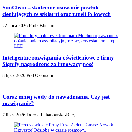
SunClean – skuteczne usuwanie powłok
cieniujących ze szklarni oraz tuneli foliowych
22 lipca 2026
Pod Osłonami
Inteligentne rozwiązania oświetleniowe z firmy
Signify nagrodzone za innowacyjność
8 lipca 2026
Pod Osłonami
Coraz mniej wody do nawadniania. Czy jest
rozwiązanie?
7 lipca 2026
Dorota Łabanowska-Bury