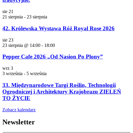
sie
21
21 sierpnia
-
23 sierpnia
42. Królewska Wystawa Róż Royal Rose 2026
sie
23
23 sierpnia @ 14:00
-
18:00
Pepper Cafe 2026 „Od Nasion Po Plony”
wrz
3
3 września
-
5 września
33. Międzynarodowe Targi Roślin, Technologii
Ogrodniczej i Architektury Krajobrazu ZIELEŃ
TO ŻYCIE
Zobacz kalendarz
Newsletter