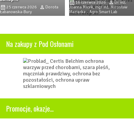
16 czerwca 2026
Dr inż.
25 czerwca 2026
Dorota
Joanna Micek, mgr inż. Mirosław
Łabanowska-Bury
Maziarka – Agro Smart Lab
Na zakupy z Pod Osłonami
Promocje, okazje...