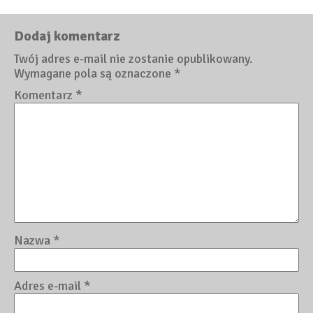
Dodaj komentarz
Twój adres e-mail nie zostanie opublikowany.
Wymagane pola są oznaczone
*
Komentarz
*
Nazwa
*
Adres e-mail
*