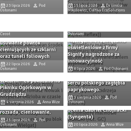
23 lipca 2026
Pod
15 lipca 2026
Dr Emilia
Trendy i inspiracje z
Osłonami
Mikulewicz, Cultiva EcoSolutions
Zaborza. Dni Otwarte firmy
Co zmieniło się na rynku
Plantpol 2026 (cz. II)
paliw w lipcu 2026 roku?
6 sierpnia 2026
Alicja
4 sierpnia 2026
Pod
Cecot
Osłonami
SunClean – skuteczne
Inteligentne rozwiązania
usuwanie powłok
oświetleniowe z firmy
cieniujących ze szklarni
Signify nagrodzone za
oraz tuneli foliowych
innowacyjność
Przystanek PAPRYKA 2026.
22 lipca 2026
Pod
Osłonami
Wiedza, praktyka i
8 lipca 2026
Pod Osłonami
Odmiany ogórka do
rodzinna atmosfera w
Zbliża się Przystanek
szklarni – co pokazano na
sercu polskiego zagłębia
Papryka 2026! Sprawdzone
Pikniku Ogórkowym w
paprykowego.
Uprawa pomidorów
odmiany papryki i
Grudziądzu
szklarniowych na
3 sierpnia 2026
Pod
nowości, ochrona,
4 sierpnia 2026
Anna Wize
Osłonami
półmetku – stan plantacji
nawożenie, biostymulacja
ocenia Gabriel Chojnacki
Zbliża się Przystanek
rozsada, cieniowanie.
(Syngenta)
Papryka 2026! Sprawdzone
25 lipca 2026
Pod
Osłonami
odmiany papryki i
20 lipca 2026
Anna Wize
Odmiany ogórka do