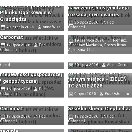
nowości, ochrona,
szklarni – co pokazano na
nawożenie, biostymulacja
Stres termiczny pod
Pikniku Ogórkowym w
rozsada, cieniowanie.
Procedury
osłonami (cz. 2). Jak
Grudziądzu
25 lipca 2026
Pod
przygotowawcze i analiza
chłodzić rośliny i
4 sierpnia 2026
Anna Wize
Osłonami
opłacalności substratu
stymulować fotosyntezę?
Carbomat
Trendy i inspiracje z
19 czerwca 2026
Mgr inż.
Trendy i inspiracje z
Zaborza. Dni Otwarte firmy
17 lipca 2026
Pod
Mirosław Maziarka, Prezes firmy
W Holandii rynek kwiatów
Zaborza. Dni Otwarte firmy
Osłonami
Agro Smart Lab
Plantpol 2026 (cz. II)
ciętych i innych roślin
Plantpol 2026 (cz. I)
ozdobnych utrzymuje
6 sierpnia 2026
Alicja
Cecot
30 lipca 2026
Alicja Cecot
swoją pozycję pomimo
Rynek roślin i zieleni w
niepewności gospodarczej
Jakie sadzonki wybrać?
jednym miejscu – ZIELEŃ
i geopolitycznej
Sprawdzone odmiany
TO ŻYCIE 2026
Procedury
borówki i nowe propozycje
16 lipca 2026
Pod
Osłonami
9 lipca 2026
Pod Osłonami
przygotowawcze i analiza
– Borówki Olimpu z
opłacalności substratu
Gospodarstwa
Stres termiczny pod
Carbomat
Szkółkarskiego Ciepłucha.
osłonami (cz. 1). Jak
17 lipca 2026
Pod
12 lipca 2026
Pod
Sadzonki truskawek. Na co
przewidywać stres
Osłonami
Osłonami
zwrócić uwagę przy
termiczny i radiacyjny?
zakupie