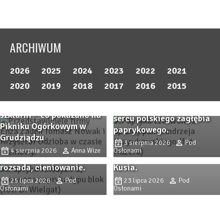
ARCHIWUM
2026
2025
2024
2023
2022
2021
Przystanek PAPRYKA 2026.
2020
2019
2018
2017
2016
2015
Wiedza, praktyka i
Odmiany ogórka do
rodzinna atmosfera w
Zbliża się Przystanek
szklarni – co pokazano na
sercu polskiego zagłębia
Papryka 2026! Sprawdzone
Jak walczę z ToBRFV w
Pikniku Ogórkowym w
paprykowego.
odmiany papryki i
uprawie pomidorów?
Grudziądzu
3 sierpnia 2026
Pod
nowości, ochrona,
Doświadczenia z
4 sierpnia 2026
Anna Wize
Osłonami
nawożenie, biostymulacja
gospodarstwa pana Jacka
rozsada, cieniowanie.
Kusia.
25 lipca 2026
Pod
23 lipca 2026
Pod
Osłonami
Osłonami
SPHERA i TRIASH –
skuteczne mikroorganizmy
glebowe w praktyce.
IPM zaczyna się od