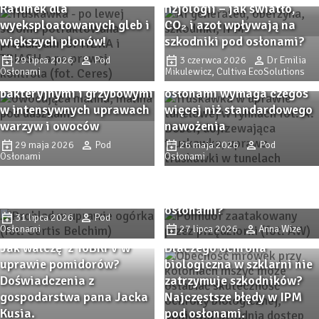
Ratunek dla
fizjologii – jak światło,
wyeksploatowanych gleb i
CO₂ i azot wpływają na
większych plonów!
szkodniki pod osłonami?
Remedy Complex pod
osłonami – wsparcie
29 lipca 2026
Pod
3 czerwca 2026
Dr Emilia
Osłonami
Mikulewicz, Cultiva EcoSolutions
ochrony przed chorobami
Intensywna produkcja pod
bakteryjnymi i grzybowymi
osłonami wymaga czegoś
w intensywnych uprawach
więcej niż standardowego
warzyw i owoców
nawożenia
PROBLAD – innowacyjny
29 maja 2026
Pod
26 maja 2026
Pod
biofungicyd do ochrony
Osłonami
Osłonami
Przędziorkowe lato. Jak
upraw szklarniowych przed
zwalczać przędziorki w
szarą pleśnią i
uprawach pomidorów pod
mączniakiem prawdziwym.
osłonami?
31 lipca 2026
Pod
Osłonami
27 lipca 2026
Anna Wize
Jak walczę z ToBRFV w
Dlaczego ochrona
uprawie pomidorów?
biologiczna w szklarni nie
Doświadczenia z
zatrzymuje szkodników?
gospodarstwa pana Jacka
Najczęstsze błędy w IPM
Kusia.
pod osłonami.