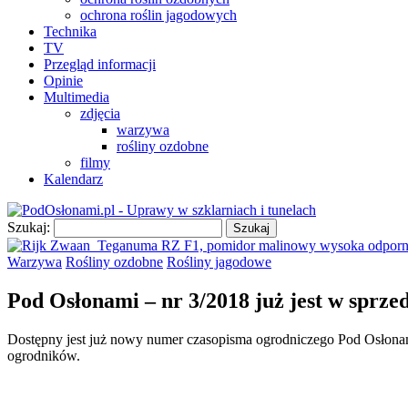
ochrona roślin jagodowych
Technika
TV
Przegląd informacji
Opinie
Multimedia
zdjęcia
warzywa
rośliny ozdobne
filmy
Kalendarz
Szukaj:
Warzywa
Rośliny ozdobne
Rośliny jagodowe
Pod Osłonami – nr 3/2018 już jest w sprze
Dostępny jest już nowy numer czasopisma ogrodniczego Pod Osłonami.
ogrodników.