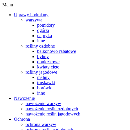
Menu
Uprawy i odmiany
warzywa
pomidory
ogórki
papryka
inne
rośliny ozdobne
balkonowo-rabatowe
byliny
doniczkowe
kwiaty cięte
rośliny jagodowe
maliny
truskawki
borówki
inne
Nawożenie
nawożenie warzyw
nawożenie roślin ozdobnych
nawożenie roślin jagodowych
Ochrona
ochrona warzyw
ochrona roślin ozdobnych