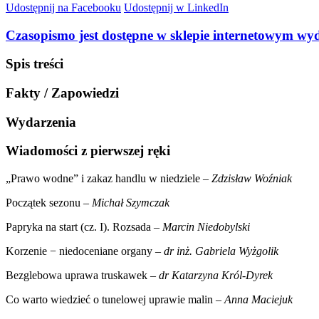
Udostępnij na Facebooku
Udostępnij w LinkedIn
Czasopismo jest dostępne w sklepie internetowym wy
Spis treści
Fakty / Zapowiedzi
Wydarzenia
Wiadomości z pierwszej ręki
„Prawo wodne” i zakaz handlu w niedziele –
Zdzisław Woźniak
Początek sezonu –
Michał Szymczak
Papryka na start (cz. I). Rozsada –
Marcin Niedobylski
Korzenie − niedoceniane organy –
dr inż. Gabriela Wyżgolik
Bezglebowa uprawa truskawek –
dr Katarzyna Król-Dyrek
Co warto wiedzieć o tunelowej uprawie malin –
Anna Maciejuk