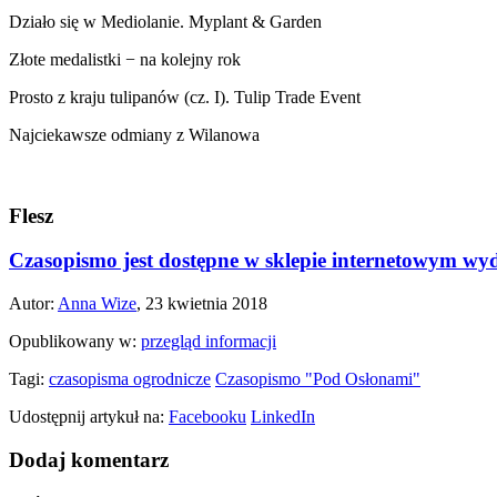
Działo się w Mediolanie. Myplant & Garden
Złote medalistki − na kolejny rok
Prosto z kraju tulipanów (cz. I). Tulip Trade Event
Najciekawsze odmiany z Wilanowa
Flesz
Czasopismo jest dostępne w sklepie internetowym wy
Autor:
Anna Wize
, 23 kwietnia 2018
Opublikowany w:
przegląd informacji
Tagi:
czasopisma ogrodnicze
Czasopismo "Pod Osłonami"
Udostępnij artykuł na:
Facebooku
LinkedIn
Dodaj komentarz