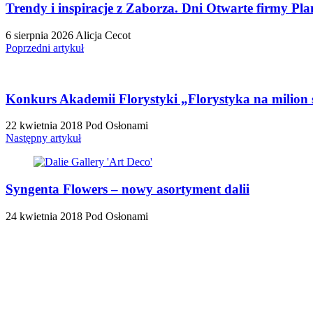
Trendy i inspiracje z Zaborza. Dni Otwarte firmy Plan
6 sierpnia 2026
Alicja Cecot
Poprzedni artykuł
Konkurs Akademii Florystyki „Florystyka na milion
22 kwietnia 2018
Pod Osłonami
Następny artykuł
Syngenta Flowers – nowy asortyment dalii
24 kwietnia 2018
Pod Osłonami