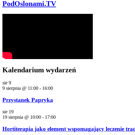
PodOslonami.TV
Kalendarium wydarzeń
sie
9
9 sierpnia @ 11:00
-
16:00
Przystanek Papryka
sie
19
19 sierpnia @ 10:00
-
17:00
Hortiterapia jako element wspomagający leczenie tra