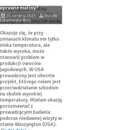
wysokiej temperatury w
uprawie maliny?
20 sierpnia 2025
Dorota
Łabanowska-Bury
Okazuje się, że przy
zmianach klimatu nie tylko
niska temperatura, ale
także wysoka, może
stanowić problem w
produkcji owoców
jagodowych. W USA
prowadzony jest obecnie
projekt, którego celem jest
przeciwdziałanie szkodom
na skutek wysokiej
temperatury. Miałam okazję
porozmawiać z
prowadzącymi badania
podczas niedawnej wizyty w
stanie Waszyngton (USA).