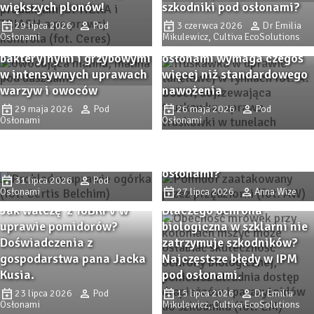
odmiany papryki i
uprawie pomidorów?
Grudziądzu
3 sierpnia 2026
Pod
nowości, ochrona,
Doświadczenia z
4 sierpnia 2026
Anna Wize
Osłonami
nawożenie, biostymulacja
gospodarstwa pana Jacka
rozsada, cieniowanie.
Kusia.
25 lipca 2026
Pod
23 lipca 2026
Pod
Osłonami
Osłonami
SPHERA i TRIASH –
skuteczne mikroorganizmy
glebowe w praktyce.
IPM zaczyna się od
Ratunek dla
fizjologii – jak światło,
wyeksploatowanych gleb i
CO₂ i azot wpływają na
większych plonów!
szkodniki pod osłonami?
Remedy Complex pod
osłonami – wsparcie
29 lipca 2026
Pod
3 czerwca 2026
Dr Emilia
Osłonami
Mikulewicz, Cultiva EcoSolutions
ochrony przed chorobami
Intensywna produkcja pod
bakteryjnymi i grzybowymi
osłonami wymaga czegoś
w intensywnych uprawach
więcej niż standardowego
warzyw i owoców
nawożenia
PROBLAD – innowacyjny
29 maja 2026
Pod
26 maja 2026
Pod
biofungicyd do ochrony
Osłonami
Osłonami
Przędziorkowe lato. Jak
upraw szklarniowych przed
zwalczać przędziorki w
szarą pleśnią i