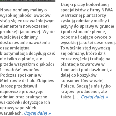
Dzięki pracy hodowlanej
Nowe odmiany maliny o
specjalistów z firmy NIWA
wysokiej jakości owoców
w Brzeznej plantatorzy
stają się coraz ważniejszym
zyskują odmiany maliny i
elementem nowoczesnej
jeżyny do uprawy w gruncie
produkcji jagodowej. Wybór
i pod osłonami: plenne,
właściwej odmiany,
odporne i dające owoce o
dostosowanie nawożenia
wysokiej jakości deserowej.
oraz umiejętna
To właśnie stąd wywodzą
biostymulacja decydują dziś
się odmiany, które dziś
nie tylko o plonie, ale
coraz częściej trafiają na
przede wszystkim o jakości
plantacje towarowe w
i trwałości owoców.
tunelach i pod daszkami, a
Podczas spotkania w
dalej do koszyków
Michrowie dr hab. Zbigniew
konsumentów w całej
Jarosz przedstawił
Polsce. Sadzą je nie tylko
najnowsze propozycje
krajowi producenci, ale
odmian oraz praktyczne
także [...]
Czytaj dalej
wskazówki dotyczące ich
uprawy w polskich
Jak pokonać skutki
warunkach.
Czytaj dalej