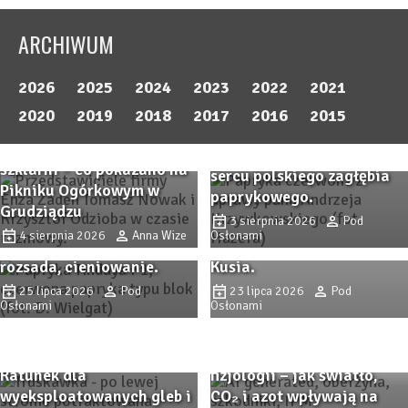
Zapisuję się na newsletter PodOsłonami
Chcę otrzymywać powiadomienia o nowych
artykułach
ARCHIWUM
2026
2025
2024
2023
2022
2021
Przystanek PAPRYKA 2026.
2020
2019
2018
2017
2016
2015
Wiedza, praktyka i
Odmiany ogórka do
rodzinna atmosfera w
Zbliża się Przystanek
szklarni – co pokazano na
sercu polskiego zagłębia
Papryka 2026! Sprawdzone
Jak walczę z ToBRFV w
Pikniku Ogórkowym w
paprykowego.