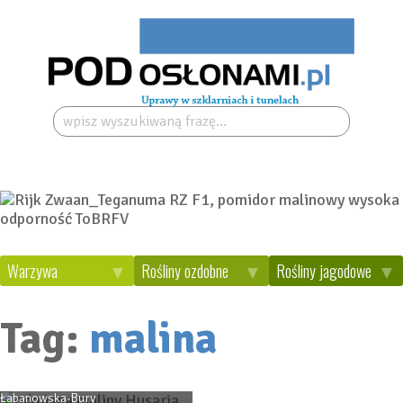
Szukaj:
Warzywa
Rośliny ozdobne
Rośliny jagodowe
Odmiany maliny o
Polskie maliny i jeżyny z
Tag:
malina
owocach wysokiej jakości
Brzeznej
– nowe propozycje
22 grudnia 2025
Dr
Katarzyna Król-Dyrek
27 kwietnia 2026
Dorota
Łabanowska-Bury