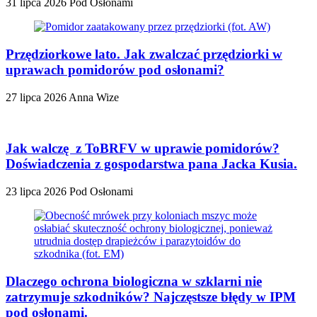
31 lipca 2026
Pod Osłonami
Przędziorkowe lato. Jak zwalczać przędziorki w
uprawach pomidorów pod osłonami?
27 lipca 2026
Anna Wize
Jak walczę z ToBRFV w uprawie pomidorów?
Doświadczenia z gospodarstwa pana Jacka Kusia.
23 lipca 2026
Pod Osłonami
Dlaczego ochrona biologiczna w szklarni nie
zatrzymuje szkodników? Najczęstsze błędy w IPM
pod osłonami.