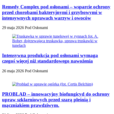
Remedy Complex pod osłonami – wsparcie ochrony
przed chorobami bakteryjnymi i grzybowymi w
intensywnych uprawach warzyw i owoców
29 maja 2026
Pod Osłonami
Intensywna produkcja pod osłonami wymaga
czegoś więcej niż standardowego nawożenia
26 maja 2026
Pod Osłonami
PROBLAD – innowacyjny biofungicyd do ochrony
upraw szklarniowych przed szarą pleśnią i
mączniakiem prawdziwym.