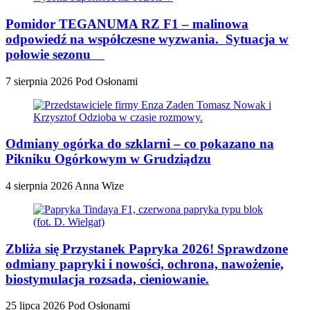
Pomidor TEGANUMA RZ F1 – malinowa
odpowiedź na współczesne wyzwania. Sytuacja w
połowie sezonu
7 sierpnia 2026
Pod Osłonami
Odmiany ogórka do szklarni – co pokazano na
Pikniku Ogórkowym w Grudziądzu
4 sierpnia 2026
Anna Wize
Zbliża się Przystanek Papryka 2026! Sprawdzone
odmiany papryki i nowości, ochrona, nawożenie,
biostymulacja rozsada, cieniowanie.
25 lipca 2026
Pod Osłonami