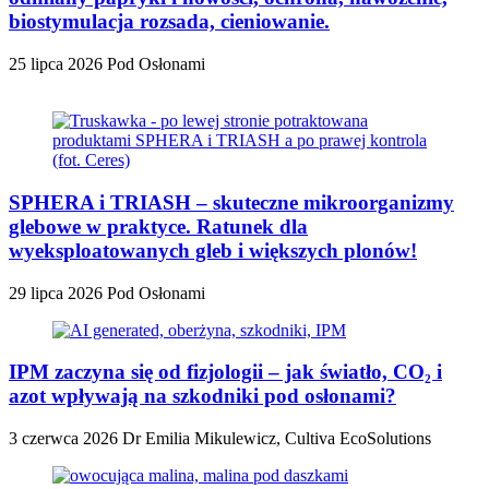
biostymulacja rozsada, cieniowanie.
25 lipca 2026
Pod Osłonami
SPHERA i TRIASH – skuteczne mikroorganizmy
glebowe w praktyce. Ratunek dla
wyeksploatowanych gleb i większych plonów!
29 lipca 2026
Pod Osłonami
IPM zaczyna się od fizjologii – jak światło, CO₂ i
azot wpływają na szkodniki pod osłonami?
3 czerwca 2026
Dr Emilia Mikulewicz, Cultiva EcoSolutions