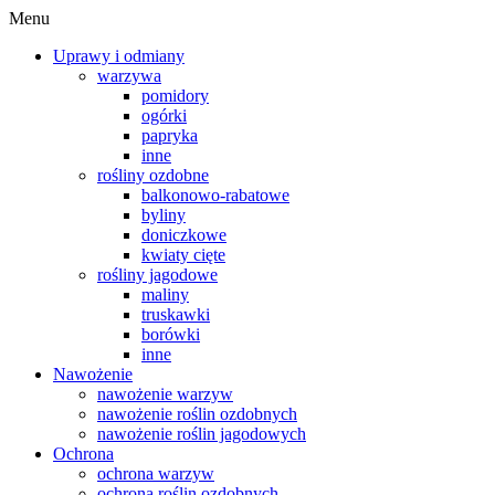
Menu
Uprawy i odmiany
warzywa
pomidory
ogórki
papryka
inne
rośliny ozdobne
balkonowo-rabatowe
byliny
doniczkowe
kwiaty cięte
rośliny jagodowe
maliny
truskawki
borówki
inne
Nawożenie
nawożenie warzyw
nawożenie roślin ozdobnych
nawożenie roślin jagodowych
Ochrona
ochrona warzyw
ochrona roślin ozdobnych