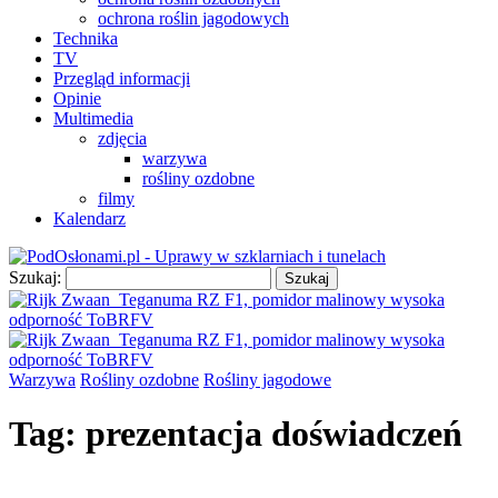
ochrona roślin jagodowych
Technika
TV
Przegląd informacji
Opinie
Multimedia
zdjęcia
warzywa
rośliny ozdobne
filmy
Kalendarz
Szukaj:
Warzywa
Rośliny ozdobne
Rośliny jagodowe
Tag:
prezentacja doświadczeń