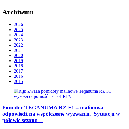
Archiwum
2026
2025
2024
2023
2022
2021
2020
2019
2018
2017
2016
2015
Pomidor TEGANUMA RZ F1 – malinowa
odpowiedź na współczesne wyzwania. Sytuacja w
połowie sezonu