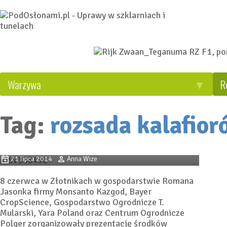
Warzywa
R
Tag:
rozsada kalafior
Z pokazu wczesnych kapustnych
21 lipca 2014
Anna Wize
8 czerwca w Złotnikach w gospodarstwie Romana
Jasonka firmy Monsanto Kazgod, Bayer
CropScience, Gospodarstwo Ogrodnicze T.
Mularski, Yara Poland oraz Centrum Ogrodnicze
Polger zorganizowały prezentację środków