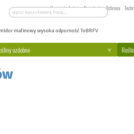
Uprawy i odmiany
Nawożenie
Ochrona
Techn
Szukaj:
ośliny ozdobne
Rośli
ów