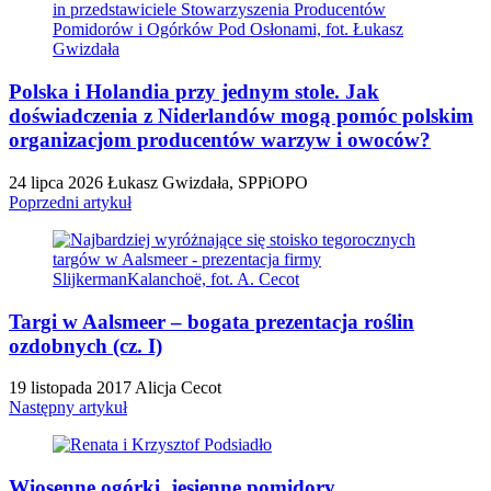
Polska i Holandia przy jednym stole. Jak
doświadczenia z Niderlandów mogą pomóc polskim
organizacjom producentów warzyw i owoców?
24 lipca 2026
Łukasz Gwizdała, SPPiOPO
Poprzedni artykuł
Targi w Aalsmeer – bogata prezentacja roślin
ozdobnych (cz. I)
19 listopada 2017
Alicja Cecot
Następny artykuł
Wiosenne ogórki, jesienne pomidory