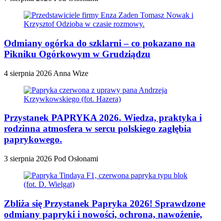
Odmiany ogórka do szklarni – co pokazano na
Pikniku Ogórkowym w Grudziądzu
4 sierpnia 2026
Anna Wize
Przystanek PAPRYKA 2026. Wiedza, praktyka i
rodzinna atmosfera w sercu polskiego zagłębia
paprykowego.
3 sierpnia 2026
Pod Osłonami
Zbliża się Przystanek Papryka 2026! Sprawdzone
odmiany papryki i nowości, ochrona, nawożenie,