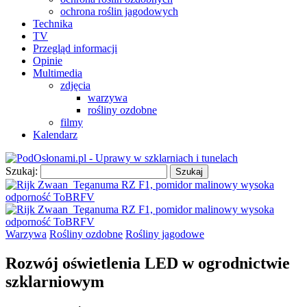
ochrona roślin jagodowych
Technika
TV
Przegląd informacji
Opinie
Multimedia
zdjęcia
warzywa
rośliny ozdobne
filmy
Kalendarz
Szukaj:
Warzywa
Rośliny ozdobne
Rośliny jagodowe
Rozwój oświetlenia LED w ogrodnictwie
szklarniowym