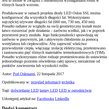
Jest to istotne w związku z odmiennymi wymaganiami roślin w
różnych fazach wzrostu.
Produkowane w ramach projektu diody LED Oslon SSL można
konfigurować dla wszystkich długości fal. Wykorzystano
najczęściej używane długości fal (660 nm, 730 nm, 450 nm).
Ponadto radiator ze względu na swój geometryczny kształt może
łatwo rozszerzać pole działania – zarówno wzdłuż, jak i w poprzek
przestrzeni pracy modułu. Jego funkcjonalności sprawdzają się
zarówno w pasywnym, jak i aktywnym chłodzeniu za pomocą
wentylatora lub ciepłowodów. Aby zapewnić właściwe
przewodzenie ciepła, włączając izolację elektryczną, przetestowano
i zastosowano pięć różnych materiałów termotransferowych (TIM).
Ponadto wykorzystano różne rodzaje promieniowania do ustawienia
jednorodnego poziomu oświetlenia całej uprawy, niezależnie od
punktów zawieszenia lub wysokości roślin.
Autor:
Pod Osłonami
, 22 listopada 2017
Opublikowany w:
przegląd informacji
technika
Tagi:
doświetlanie LED
lampy LED
LED w ogrodnictwie
Udostępnij artykuł na:
Facebooku
LinkedIn
Dodaj komentarz