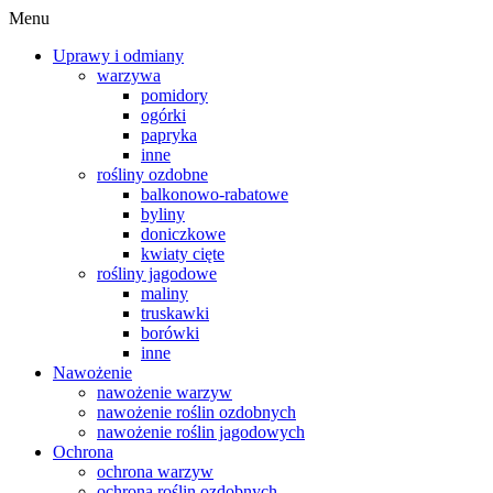
Menu
Uprawy i odmiany
warzywa
pomidory
ogórki
papryka
inne
rośliny ozdobne
balkonowo-rabatowe
byliny
doniczkowe
kwiaty cięte
rośliny jagodowe
maliny
truskawki
borówki
inne
Nawożenie
nawożenie warzyw
nawożenie roślin ozdobnych
nawożenie roślin jagodowych
Ochrona
ochrona warzyw
ochrona roślin ozdobnych