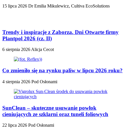
15 lipca 2026
Dr Emilia Mikulewicz, Cultiva EcoSolutions
Trendy i inspiracje z Zaborza. Dni Otwarte firmy
Plantpol 2026 (cz. II)
6 sierpnia 2026
Alicja Cecot
Co zmieniło się na rynku paliw w lipcu 2026 roku?
4 sierpnia 2026
Pod Osłonami
SunClean – skuteczne usuwanie powłok
cieniujących ze szklarni oraz tuneli foliowych
22 lipca 2026
Pod Osłonami