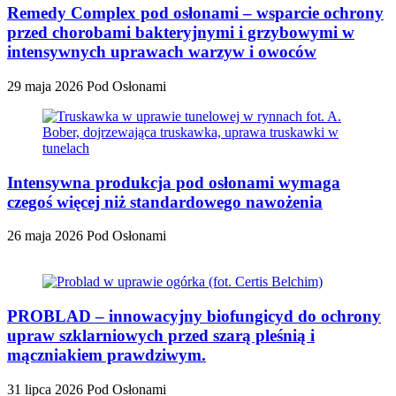
Remedy Complex pod osłonami – wsparcie ochrony
przed chorobami bakteryjnymi i grzybowymi w
intensywnych uprawach warzyw i owoców
29 maja 2026
Pod Osłonami
Intensywna produkcja pod osłonami wymaga
czegoś więcej niż standardowego nawożenia
26 maja 2026
Pod Osłonami
PROBLAD – innowacyjny biofungicyd do ochrony
upraw szklarniowych przed szarą pleśnią i
mączniakiem prawdziwym.
31 lipca 2026
Pod Osłonami