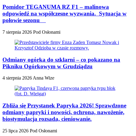
Pomidor TEGANUMA RZ F1 – malinowa
odpowiedź na współczesne wyzwania. Sytuacja w
połowie sezonu
7 sierpnia 2026
Pod Osłonami
Odmiany ogórka do szklarni – co pokazano na
Pikniku Ogórkowym w Grudziądzu
4 sierpnia 2026
Anna Wize
Zbliża się Przystanek Papryka 2026! Sprawdzone
odmiany papryki i nowości, ochrona, nawożenie,
biostymulacja rozsada, cieniowanie.
25 lipca 2026
Pod Osłonami