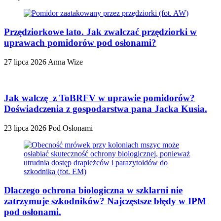
Przędziorkowe lato. Jak zwalczać przędziorki w
uprawach pomidorów pod osłonami?
27 lipca 2026
Anna Wize
Jak walczę z ToBRFV w uprawie pomidorów?
Doświadczenia z gospodarstwa pana Jacka Kusia.
23 lipca 2026
Pod Osłonami
Dlaczego ochrona biologiczna w szklarni nie
zatrzymuje szkodników? Najczęstsze błędy w IPM
pod osłonami.