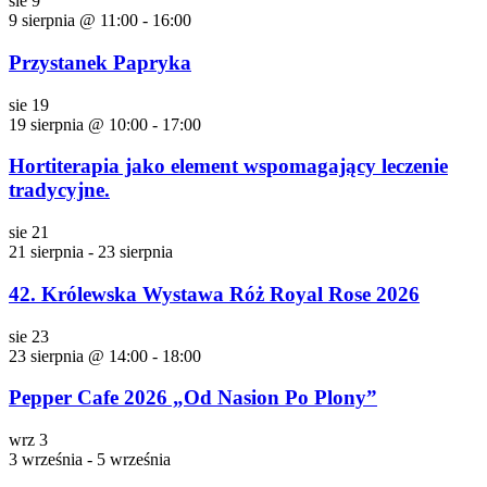
sie
9
9 sierpnia @ 11:00
-
16:00
Przystanek Papryka
sie
19
19 sierpnia @ 10:00
-
17:00
Hortiterapia jako element wspomagający leczenie
tradycyjne.
sie
21
21 sierpnia
-
23 sierpnia
42. Królewska Wystawa Róż Royal Rose 2026
sie
23
23 sierpnia @ 14:00
-
18:00
Pepper Cafe 2026 „Od Nasion Po Plony”
wrz
3
3 września
-
5 września