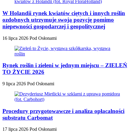
W Holandii rynek kwiatów ciętych i innych roślin
ozdobnych utrzymuje swoją pozycję pomimo
niepewności gospodarczej i geopolitycznej
16 lipca 2026
Pod Osłonami
Rynek roślin i zieleni w jednym miejscu – ZIELEŃ
TO ŻYCIE 2026
9 lipca 2026
Pod Osłonami
Procedury przygotowawcze i analiza opłacalności
substratu Carbomat
17 lipca 2026
Pod Osłonami