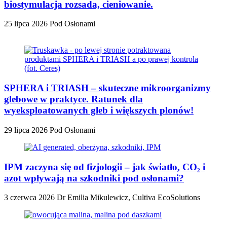
biostymulacja rozsada, cieniowanie.
25 lipca 2026
Pod Osłonami
SPHERA i TRIASH – skuteczne mikroorganizmy
glebowe w praktyce. Ratunek dla
wyeksploatowanych gleb i większych plonów!
29 lipca 2026
Pod Osłonami
IPM zaczyna się od fizjologii – jak światło, CO₂ i
azot wpływają na szkodniki pod osłonami?
3 czerwca 2026
Dr Emilia Mikulewicz, Cultiva EcoSolutions