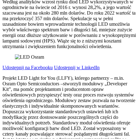
Według analityków wzrost rynku diod LED wykorzystywanych w
ogrodnictwie na świecie od 2016 r. wynosi 28,2%, a jego wartość
szacowana jest na około 280 mln dolarów. Do roku 2022 wartość ta
ma przekroczyć 357 mln dolarów. Spekulacje są w pełni
uzasadnione bowiem wprowadzenie technologii LED umożliwia
wybór właściwego spektrum barw i długości fal, mniejsze zużycie
energii oraz dłuższe użytkowanie w porównaniu z wysokoprężnymi
lampami sodowymi (HPS). Wiąże się to z niższymi kosztami
utrzymania i zwiększeniem funkcjonalności oświetlenia.
Udostępnij na Facebooku
Udostępnij w LinkedIn
Projekt LED Light for You (LLFY), którego partnerzy – m.in.
Osram Opto Semiconductors –stworzyli modułowy „Developer
Kit”, ma pomóc projektantom i producentom opraw
oświetleniowych przyspieszyć testy oraz proces rozwoju systemów
oświetlenia ogrodniczego. Modułowy zestaw pozwala na tworzenie
elastycznych i indywidualnie skomponowanych wariantów.
Dopuszcza wykorzystanie standardowych ustawień lub ich
modyfikację przez dostosowanie poszczególnych części do
indywidualnych potrzeb. Standardowy moduł oświetlenia oferuje
możliwość konfiguracji barw diod LED. Został wyposażony w
cztery kanały pozwalające sterować pożądanymi długościami fal.