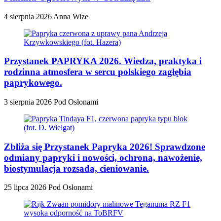
4 sierpnia 2026
Anna Wize
Przystanek PAPRYKA 2026. Wiedza, praktyka i
rodzinna atmosfera w sercu polskiego zagłębia
paprykowego.
3 sierpnia 2026
Pod Osłonami
Zbliża się Przystanek Papryka 2026! Sprawdzone
odmiany papryki i nowości, ochrona, nawożenie,
biostymulacja rozsada, cieniowanie.
25 lipca 2026
Pod Osłonami