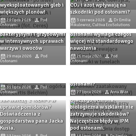
wyeksploatowanych gleb i
CO₂ i azot wpływają na
większych plonów!
szkodniki pod osłonami?
Remedy Complex pod
osłonami – wsparcie
29 lipca 2026
Pod
3 czerwca 2026
Dr Emilia
Osłonami
Mikulewicz, Cultiva EcoSolutions
ochrony przed chorobami
Intensywna produkcja pod
bakteryjnymi i grzybowymi
osłonami wymaga czegoś
w intensywnych uprawach
więcej niż standardowego
warzyw i owoców
nawożenia
PROBLAD – innowacyjny
29 maja 2026
Pod
26 maja 2026
Pod
biofungicyd do ochrony
Osłonami
Osłonami
Przędziorkowe lato. Jak
upraw szklarniowych przed
zwalczać przędziorki w
szarą pleśnią i
uprawach pomidorów pod
mączniakiem prawdziwym.
osłonami?
31 lipca 2026
Pod
Osłonami
27 lipca 2026
Anna Wize
Jak walczę z ToBRFV w
Dlaczego ochrona
uprawie pomidorów?
biologiczna w szklarni nie
Doświadczenia z
zatrzymuje szkodników?
gospodarstwa pana Jacka
Najczęstsze błędy w IPM
Kusia.
pod osłonami.
23 lipca 2026
Pod
15 lipca 2026
Dr Emilia