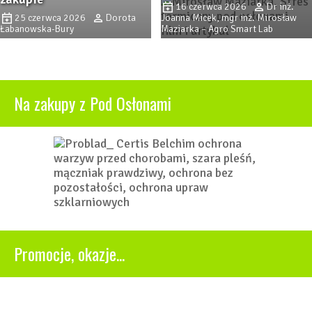
16 czerwca 2026
Dr inż.
25 czerwca 2026
Dorota
Joanna Micek, mgr inż. Mirosław
Łabanowska-Bury
Maziarka – Agro Smart Lab
Na zakupy z Pod Osłonami
Promocje, okazje...