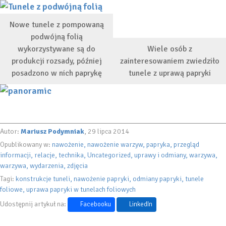
Nowe tunele z pompowaną
podwójną folią
wykorzystywane są do
Wiele osób z
produkcji rozsady, później
zainteresowaniem zwiedziło
posadzono w nich paprykę
tunele z uprawą papryki
Autor:
Mariusz Podymniak
, 29 lipca 2014
Opublikowany w:
nawożenie
nawożenie warzyw
papryka
przegląd
informacji
relacje
technika
Uncategorized
uprawy i odmiany
warzywa
warzywa
wydarzenia
zdjęcia
Tagi:
konstrukcje tuneli
nawożenie papryki
odmiany papryki
tunele
foliowe
uprawa papryki w tunelach foliowych
Udostępnij artykuł na:
Facebooku
LinkedIn