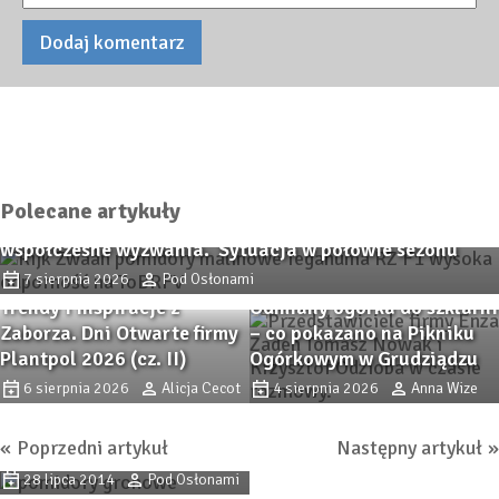
Polecane artykuły
Pomidor TEGANUMA RZ F1 – malinowa odpowiedź na
współczesne wyzwania. Sytuacja w połowie sezonu
7 sierpnia 2026
Pod Osłonami
Trendy i inspiracje z
Odmiany ogórka do szklarni
Zaborza. Dni Otwarte firmy
– co pokazano na Pikniku
Plantpol 2026 (cz. II)
Ogórkowym w Grudziądzu
Rosja wprowadza embargo
6 sierpnia 2026
Alicja Cecot
4 sierpnia 2026
Anna Wize
Rosja zwiększa import
na polskie warzywa i owoce
holenderskich warzyw i
31 lipca 2014
Monika
Poprzedni artykuł
Następny artykuł
owoców
Domoń
28 lipca 2014
Pod Osłonami