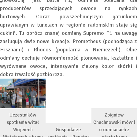
„nowością” jest Balta F1, odmiana polecana dla
producentów sprzedających owoce na rynkach
hurtowych. Coraz powszechniejszym gatunkiem
uprawianym w tunelach w regionie radomskim staje się
cukinii. Tu oprócz znanej odmiany Supremo F1 na uwagę
zasługują dwie nowe kreacje: Prometheus (pochodząca z
Hiszpanii) i Rhodos (popularna w Niemczech). Obie
odmiany cechuje równomierność plonowania, kształtne i
wyrównane owoce, intensywnie zielony kolor skórki i
dobra trwałość pozbiorcza.
Uczestników
Zbigniew
spotkania witał
Chuchnowski mówił
Wojciech
Gospodarze
o odmianach z
Wojcieszek z firmy
spotkania – Renata i
oferty firmy