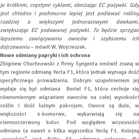
je krótkimi, częstymi cyklami, obniżając EC pożywki. Gdy
jest chłodno i pochmurno lepiej jest podlewać rośliny
rzadziej a większymi jednorazowymi dawkami,
zwiększając EC podawanej pożywki. To będzie sprzyjać
lepszemu zawiązywaniu owoców i szybszemu ich
dojrzewaniu
– mówił W. Wojcieszek.
Nowe odmiany papryki i ich ochrona
Zbigniew Chuchnowski z firmy Syngenta omówił znaną w
tym regionie odmianę Yecla F1, która jednak wymaga dość
specyficznego prowadzenia. Dobrym uzupełnieniem jej
wydaje się być odmiana Beniel F1, która cechuje się
równomiernym wiązaniem owoców na całej wysokości
roślin i dość luźnym pokrojem. Owoce są duże, w
większości 4-komorwe, wybarwiają się na
ciemnoczerwony kolor. Pod względem wczesności
odmiana ta nawet o kilka wyprzedza Yeclę F1. Kolejną