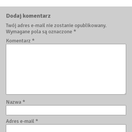
Dodaj komentarz
Twój adres e-mail nie zostanie opublikowany.
Wymagane pola są oznaczone
*
Komentarz
*
Nazwa
*
Adres e-mail
*