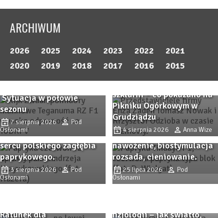
ARCHIWUM
2026
2025
2024
2023
2022
2021
Pomidor TEGANUMA RZ F1
2020
2019
2018
2017
2016
2015
– malinowa odpowiedź na
Odmiany ogórka do
współczesne wyzwania.
szklarni – co pokazano na
Sytuacja w połowie
Zbliża się Przystanek
Pikniku Ogórkowym w
sezonu
Przystanek PAPRYKA 2026.
Papryka 2026! Sprawdzone
Grudziądzu
Wiedza, praktyka i
7 sierpnia 2026
Pod
odmiany papryki i
Osłonami
4 sierpnia 2026
Anna Wize
rodzinna atmosfera w
nowości, ochrona,
sercu polskiego zagłębia
nawożenie, biostymulacja
paprykowego.
rozsada, cieniowanie.
3 sierpnia 2026
Pod
25 lipca 2026
Pod
Osłonami
Osłonami
SPHERA i TRIASH –
skuteczne mikroorganizmy
glebowe w praktyce.
IPM zaczyna się od
Ratunek dla
fizjologii – jak światło,