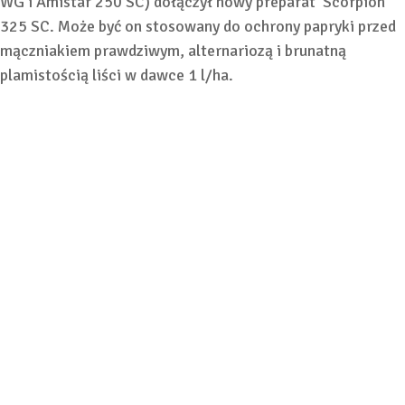
WG i Amistar 250 SC) dołączył nowy preparat Scorpion
325 SC. Może być on stosowany do ochrony papryki przed
mączniakiem prawdziwym, alternariozą i brunatną
plamistością liści w dawce 1 l/ha.