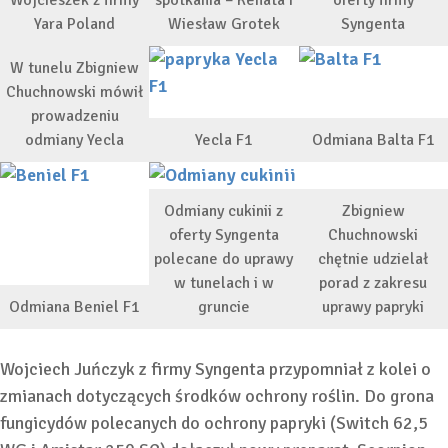
Yara Poland
Wiesław Grotek
Syngenta
W tunelu Zbigniew
Chuchnowski mówił
prowadzeniu
odmiany Yecla
Yecla F1
Odmiana Balta F1
Odmiany cukinii z
Zbigniew
oferty Syngenta
Chuchnowski
polecane do uprawy
chętnie udzielał
w tunelach i w
porad z zakresu
Odmiana Beniel F1
gruncie
uprawy papryki
Wojciech Juńczyk z firmy Syngenta przypomniał z kolei o
zmianach dotyczących środków ochrony roślin. Do grona
fungicydów polecanych do ochrony papryki (Switch 62,5