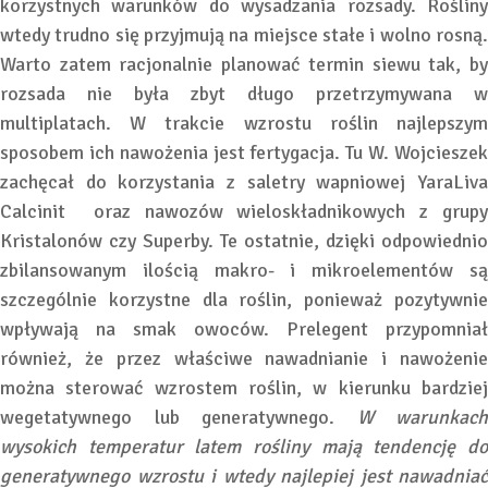
korzystnych warunków do wysadzania rozsady. Rośliny
wtedy trudno się przyjmują na miejsce stałe i wolno rosną.
Warto zatem racjonalnie planować termin siewu tak, by
rozsada nie była zbyt długo przetrzymywana w
multiplatach. W trakcie wzrostu roślin najlepszym
sposobem ich nawożenia jest fertygacja. Tu W. Wojcieszek
zachęcał do korzystania z saletry wapniowej YaraLiva
Calcinit oraz nawozów wieloskładnikowych z grupy
Kristalonów czy Superby. Te ostatnie, dzięki odpowiednio
zbilansowanym ilością makro- i mikroelementów są
szczególnie korzystne dla roślin, ponieważ pozytywnie
wpływają na smak owoców. Prelegent przypomniał
również, że przez właściwe nawadnianie i nawożenie
można sterować wzrostem roślin, w kierunku bardziej
wegetatywnego lub generatywnego.
W warunkach
wysokich temperatur latem rośliny mają tendencję do
generatywnego wzrostu i wtedy najlepiej jest nawadniać