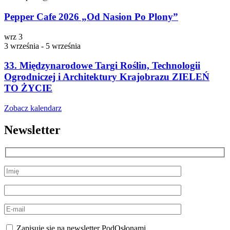
Pepper Cafe 2026 „Od Nasion Po Plony”
wrz
3
3 września
-
5 września
33. Międzynarodowe Targi Roślin, Technologii
Ogrodniczej i Architektury Krajobrazu ZIELEŃ
TO ŻYCIE
Zobacz kalendarz
Newsletter
Zapisuję się na newsletter PodOsłonami