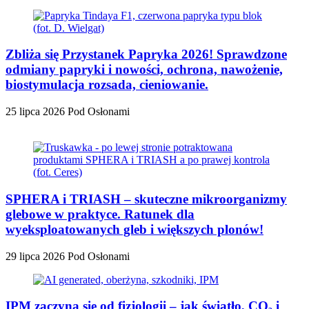
Zbliża się Przystanek Papryka 2026! Sprawdzone
odmiany papryki i nowości, ochrona, nawożenie,
biostymulacja rozsada, cieniowanie.
25 lipca 2026
Pod Osłonami
SPHERA i TRIASH – skuteczne mikroorganizmy
glebowe w praktyce. Ratunek dla
wyeksploatowanych gleb i większych plonów!
29 lipca 2026
Pod Osłonami
IPM zaczyna się od fizjologii – jak światło, CO₂ i