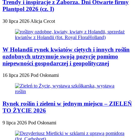
Trendy i inspiracje z Zaborza. Dni Otwarte firmy
Plantpol 2026 (cz. I)
30 lipca 2026
Alicja Cecot
W Holandii rynek kwiatów ciętych i innych roślin
ozdobnych utrzymuje swoją pozycję pomimo
niepewności gospodarczej i geopolitycznej
16 lipca 2026
Pod Osłonami
Rynek roślin i zieleni w jednym miejscu – ZIELEŃ
TO ŻYCIE 2026
9 lipca 2026
Pod Osłonami