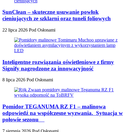
SunClean – skuteczne usuwanie powłok
cieniujących ze szklarni oraz tuneli foliowych
22 lipca 2026
Pod Osłonami
Inteligentne rozwiązania oświetleniowe z firmy
Signify nagrodzone za innowacyjność
8 lipca 2026
Pod Osłonami
Pomidor TEGANUMA RZ F1 – malinowa
odpowiedź na współczesne wyzwania. Sytuacja w
połowie sezonu
7 sierpnia 2026
Pod Osłonami