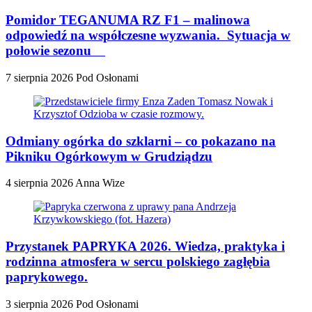
Pomidor TEGANUMA RZ F1 – malinowa
odpowiedź na współczesne wyzwania. Sytuacja w
połowie sezonu
7 sierpnia 2026
Pod Osłonami
Odmiany ogórka do szklarni – co pokazano na
Pikniku Ogórkowym w Grudziądzu
4 sierpnia 2026
Anna Wize
Przystanek PAPRYKA 2026. Wiedza, praktyka i
rodzinna atmosfera w sercu polskiego zagłębia
paprykowego.
3 sierpnia 2026
Pod Osłonami