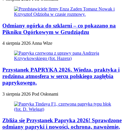
Odmiany ogórka do szklarni – co pokazano na
Pikniku Ogórkowym w Grudziądzu
4 sierpnia 2026
Anna Wize
Przystanek PAPRYKA 2026. Wiedza, praktyka i
rodzinna atmosfera w sercu polskiego zagłębia
paprykowego.
3 sierpnia 2026
Pod Osłonami
Zbliża się Przystanek Papryka 2026! Sprawdzone
odmiany papryki i nowości, ochrona, nawożenie,