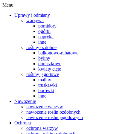
Menu
Uprawy i odmiany
warzywa
pomidory
ogórki
papryka
inne
rośliny ozdobne
balkonowo-rabatowe
byliny
doniczkowe
kwiaty cięte
rośliny jagodowe
maliny
truskawki
borówki
inne
Nawożenie
nawożenie warzyw
nawożenie roślin ozdobnych
nawożenie roślin jagodowych
Ochrona
ochrona warzyw
ochrona roślin ozdobnych