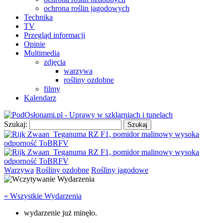
ochrona roślin jagodowych
Technika
TV
Przegląd informacji
Opinie
Multimedia
zdjęcia
warzywa
rośliny ozdobne
filmy
Kalendarz
Szukaj:
Warzywa
Rośliny ozdobne
Rośliny jagodowe
« Wszystkie Wydarzenia
wydarzenie już minęło.