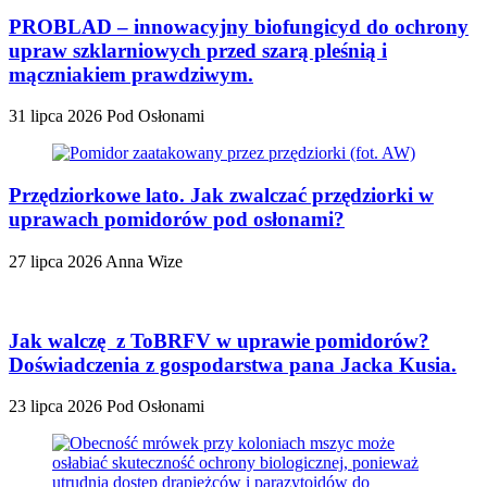
PROBLAD – innowacyjny biofungicyd do ochrony
upraw szklarniowych przed szarą pleśnią i
mączniakiem prawdziwym.
31 lipca 2026
Pod Osłonami
Przędziorkowe lato. Jak zwalczać przędziorki w
uprawach pomidorów pod osłonami?
27 lipca 2026
Anna Wize
Jak walczę z ToBRFV w uprawie pomidorów?
Doświadczenia z gospodarstwa pana Jacka Kusia.
23 lipca 2026
Pod Osłonami