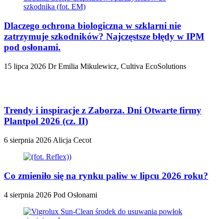
Dlaczego ochrona biologiczna w szklarni nie
zatrzymuje szkodników? Najczęstsze błędy w IPM
pod osłonami.
15 lipca 2026
Dr Emilia Mikulewicz, Cultiva EcoSolutions
Trendy i inspiracje z Zaborza. Dni Otwarte firmy
Plantpol 2026 (cz. II)
6 sierpnia 2026
Alicja Cecot
Co zmieniło się na rynku paliw w lipcu 2026 roku?
4 sierpnia 2026
Pod Osłonami