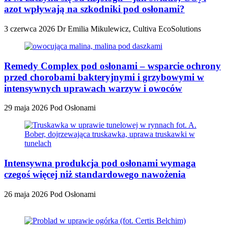
azot wpływają na szkodniki pod osłonami?
3 czerwca 2026
Dr Emilia Mikulewicz, Cultiva EcoSolutions
Remedy Complex pod osłonami – wsparcie ochrony
przed chorobami bakteryjnymi i grzybowymi w
intensywnych uprawach warzyw i owoców
29 maja 2026
Pod Osłonami
Intensywna produkcja pod osłonami wymaga
czegoś więcej niż standardowego nawożenia
26 maja 2026
Pod Osłonami