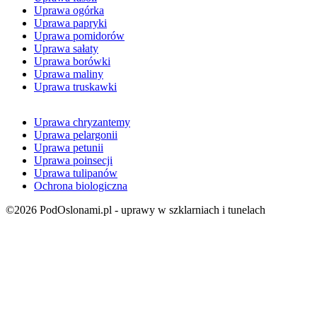
Uprawa ogórka
Uprawa papryki
Uprawa pomidorów
Uprawa sałaty
Uprawa borówki
Uprawa maliny
Uprawa truskawki
Uprawa chryzantemy
Uprawa pelargonii
Uprawa petunii
Uprawa poinsecji
Uprawa tulipanów
Ochrona biologiczna
©2026 PodOslonami.pl - uprawy w szklarniach i tunelach