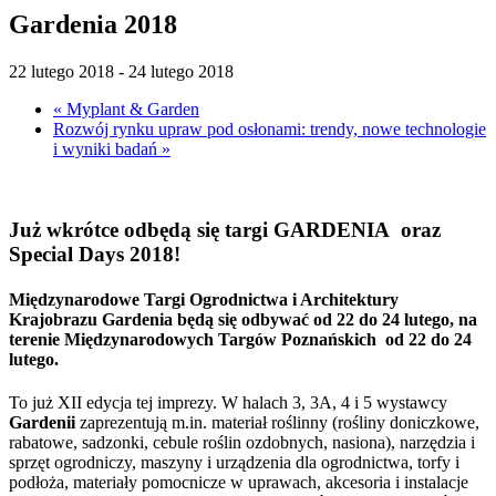
Gardenia 2018
22 lutego 2018
-
24 lutego 2018
«
Myplant & Garden
Rozwój rynku upraw pod osłonami: trendy, nowe technologie
i wyniki badań
»
Już wkrótce odbędą się targi GARDENIA oraz
Special Days 2018!
Międzynarodowe Targi Ogrodnictwa i Architektury
Krajobrazu Gardenia będą się odbywać od 22 do 24 lutego, na
terenie Międzynarodowych Targów Poznańskich od 22 do 24
lutego.
To już XII edycja tej imprezy. W halach 3, 3A, 4 i 5 wystawcy
Gardenii
zaprezentują m.in. materiał roślinny (rośliny doniczkowe,
rabatowe, sadzonki, cebule roślin ozdobnych, nasiona), narzędzia i
sprzęt ogrodniczy, maszyny i urządzenia dla ogrodnictwa, torfy i
podłoża, materiały pomocnicze w uprawach, akcesoria i instalacje