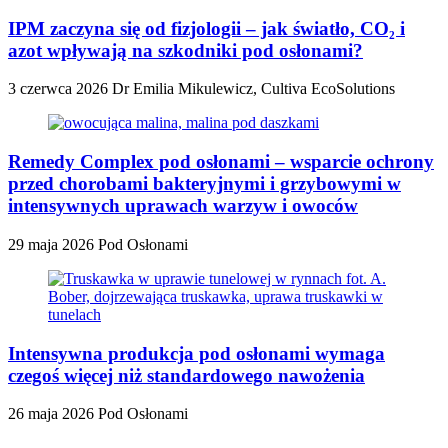
IPM zaczyna się od fizjologii – jak światło, CO₂ i
azot wpływają na szkodniki pod osłonami?
3 czerwca 2026
Dr Emilia Mikulewicz, Cultiva EcoSolutions
Remedy Complex pod osłonami – wsparcie ochrony
przed chorobami bakteryjnymi i grzybowymi w
intensywnych uprawach warzyw i owoców
29 maja 2026
Pod Osłonami
Intensywna produkcja pod osłonami wymaga
czegoś więcej niż standardowego nawożenia
26 maja 2026
Pod Osłonami