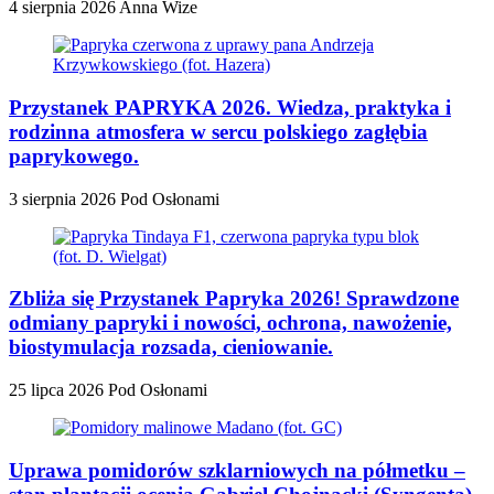
4 sierpnia 2026
Anna Wize
Przystanek PAPRYKA 2026. Wiedza, praktyka i
rodzinna atmosfera w sercu polskiego zagłębia
paprykowego.
3 sierpnia 2026
Pod Osłonami
Zbliża się Przystanek Papryka 2026! Sprawdzone
odmiany papryki i nowości, ochrona, nawożenie,
biostymulacja rozsada, cieniowanie.
25 lipca 2026
Pod Osłonami
Uprawa pomidorów szklarniowych na półmetku –