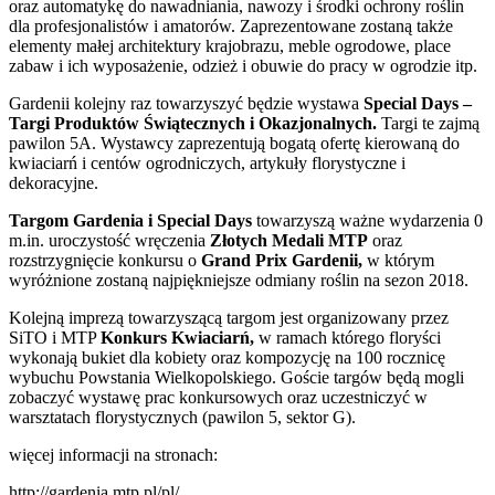
oraz automatykę do nawadniania, nawozy i środki ochrony roślin
dla profesjonalistów i amatorów. Zaprezentowane zostaną także
elementy małej architektury krajobrazu, meble ogrodowe, place
zabaw i ich wyposażenie, odzież i obuwie do pracy w ogrodzie itp.
Gardenii kolejny raz towarzyszyć będzie wystawa
Special Days –
Targi Produktów Świątecznych i Okazjonalnych.
Targi te zajmą
pawilon 5A. Wystawcy zaprezentują bogatą ofertę kierowaną do
kwiaciarń i centów ogrodniczych, artykuły florystyczne i
dekoracyjne.
Targom Gardenia i Special Days
towarzyszą ważne wydarzenia 0
m.in. uroczystość wręczenia
Złotych Medali MTP
oraz
rozstrzygnięcie konkursu o
Grand Prix Gardenii,
w którym
wyróżnione zostaną najpiękniejsze odmiany roślin na sezon 2018.
Kolejną imprezą towarzyszącą targom jest organizowany przez
SiTO i MTP
Konkurs Kwiaciarń,
w ramach którego floryści
wykonają bukiet dla kobiety oraz kompozycję na 100 rocznicę
wybuchu Powstania Wielkopolskiego. Goście targów będą mogli
zobaczyć wystawę prac konkursowych oraz uczestniczyć w
warsztatach florystycznych (pawilon 5, sektor G).
więcej informacji na stronach:
http://gardenia.mtp.pl/pl/