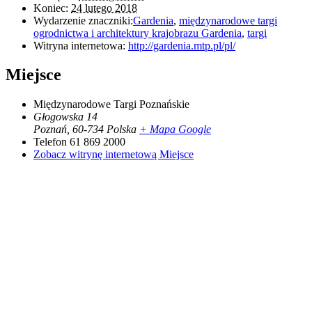
Koniec:
24 lutego 2018
Wydarzenie znaczniki:
Gardenia
,
międzynarodowe targi
ogrodnictwa i architektury krajobrazu Gardenia
,
targi
Witryna internetowa:
http://gardenia.mtp.pl/pl/
Miejsce
Międzynarodowe Targi Poznańskie
Głogowska 14
Poznań
,
60-734
Polska
+ Mapa Google
Telefon
61 869 2000
Zobacz witrynę internetową Miejsce