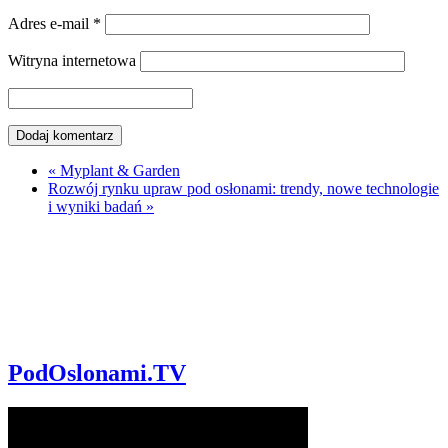
Adres e-mail
*
Witryna internetowa
«
Myplant & Garden
Rozwój rynku upraw pod osłonami: trendy, nowe technologie
i wyniki badań
»
PodOslonami.TV