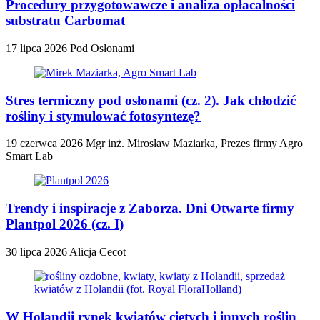
Procedury przygotowawcze i analiza opłacalności
substratu Carbomat
17 lipca 2026
Pod Osłonami
Stres termiczny pod osłonami (cz. 2). Jak chłodzić
rośliny i stymulować fotosyntezę?
19 czerwca 2026
Mgr inż. Mirosław Maziarka, Prezes firmy Agro
Smart Lab
Trendy i inspiracje z Zaborza. Dni Otwarte firmy
Plantpol 2026 (cz. I)
30 lipca 2026
Alicja Cecot
W Holandii rynek kwiatów ciętych i innych roślin