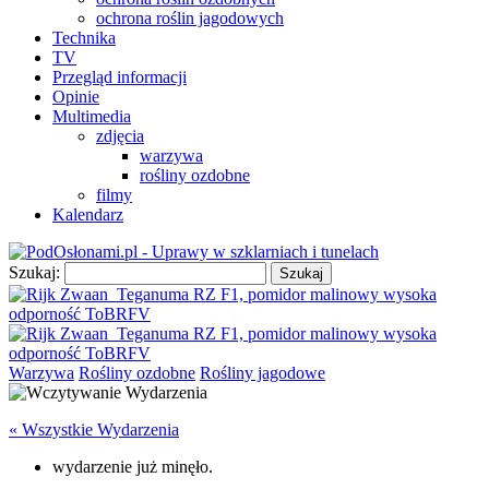
ochrona roślin jagodowych
Technika
TV
Przegląd informacji
Opinie
Multimedia
zdjęcia
warzywa
rośliny ozdobne
filmy
Kalendarz
Szukaj:
Warzywa
Rośliny ozdobne
Rośliny jagodowe
« Wszystkie Wydarzenia
wydarzenie już minęło.