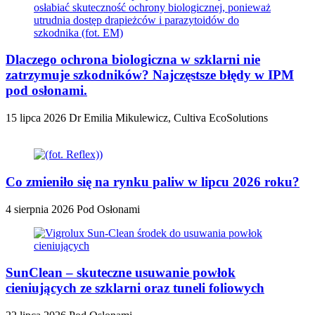
Dlaczego ochrona biologiczna w szklarni nie
zatrzymuje szkodników? Najczęstsze błędy w IPM
pod osłonami.
15 lipca 2026
Dr Emilia Mikulewicz, Cultiva EcoSolutions
Co zmieniło się na rynku paliw w lipcu 2026 roku?
4 sierpnia 2026
Pod Osłonami
SunClean – skuteczne usuwanie powłok
cieniujących ze szklarni oraz tuneli foliowych