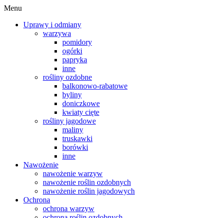
Menu
Uprawy i odmiany
warzywa
pomidory
ogórki
papryka
inne
rośliny ozdobne
balkonowo-rabatowe
byliny
doniczkowe
kwiaty cięte
rośliny jagodowe
maliny
truskawki
borówki
inne
Nawożenie
nawożenie warzyw
nawożenie roślin ozdobnych
nawożenie roślin jagodowych
Ochrona
ochrona warzyw
ochrona roślin ozdobnych