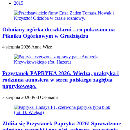
2015
Odmiany ogórka do szklarni – co pokazano na
Pikniku Ogórkowym w Grudziądzu
4 sierpnia 2026
Anna Wize
Przystanek PAPRYKA 2026. Wiedza, praktyka i
rodzinna atmosfera w sercu polskiego zagłębia
paprykowego.
3 sierpnia 2026
Pod Osłonami
Zbliża się Przystanek Papryka 2026! Sprawdzone
odmiany papryki i nowości, ochrona, nawożenie,