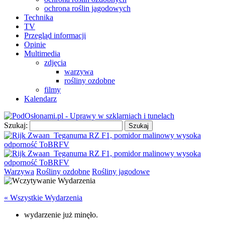
ochrona roślin jagodowych
Technika
TV
Przegląd informacji
Opinie
Multimedia
zdjęcia
warzywa
rośliny ozdobne
filmy
Kalendarz
Szukaj:
Warzywa
Rośliny ozdobne
Rośliny jagodowe
« Wszystkie Wydarzenia
wydarzenie już minęło.