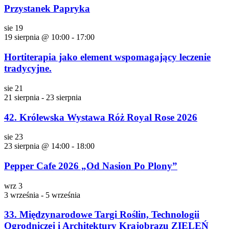
Przystanek Papryka
sie
19
19 sierpnia @ 10:00
-
17:00
Hortiterapia jako element wspomagający leczenie
tradycyjne.
sie
21
21 sierpnia
-
23 sierpnia
42. Królewska Wystawa Róż Royal Rose 2026
sie
23
23 sierpnia @ 14:00
-
18:00
Pepper Cafe 2026 „Od Nasion Po Plony”
wrz
3
3 września
-
5 września
33. Międzynarodowe Targi Roślin, Technologii
Ogrodniczej i Architektury Krajobrazu ZIELEŃ