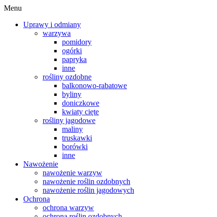
Menu
Uprawy i odmiany
warzywa
pomidory
ogórki
papryka
inne
rośliny ozdobne
balkonowo-rabatowe
byliny
doniczkowe
kwiaty cięte
rośliny jagodowe
maliny
truskawki
borówki
inne
Nawożenie
nawożenie warzyw
nawożenie roślin ozdobnych
nawożenie roślin jagodowych
Ochrona
ochrona warzyw
ochrona roślin ozdobnych