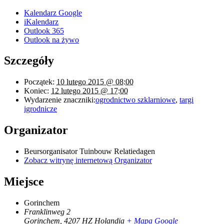
Kalendarz Google
iKalendarz
Outlook 365
Outlook na żywo
Szczegóły
Początek:
10 lutego 2015 @ 08:00
Koniec:
12 lutego 2015 @ 17:00
Wydarzenie znaczniki:
ogrodnictwo szklarniowe
,
targi
igrodnicze
Organizator
Beursorganisator Tuinbouw Relatiedagen
Zobacz witrynę internetową Organizator
Miejsce
Gorinchem
Franklinweg 2
Gorinchem
,
4207 HZ
Holandia
+ Mapa Google