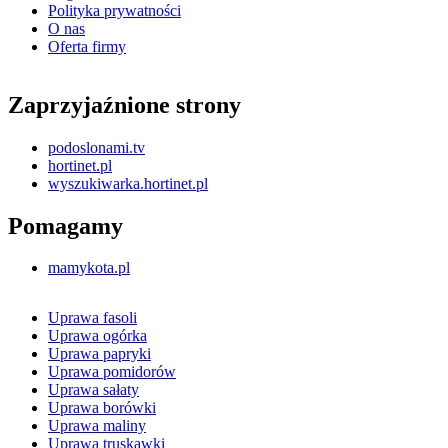
Polityka prywatności
O nas
Oferta firmy
Zaprzyjaźnione strony
podoslonami.tv
hortinet.pl
wyszukiwarka.hortinet.pl
Pomagamy
mamykota.pl
Uprawa fasoli
Uprawa ogórka
Uprawa papryki
Uprawa pomidorów
Uprawa sałaty
Uprawa borówki
Uprawa maliny
Uprawa truskawki