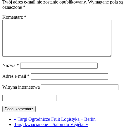
Twój adres e-mail nie zostanie opublikowany.
Wymagane pola są
oznaczone
*
Komentarz
*
Nazwa
*
Adres e-mail
*
Witryna internetowa
«
Targi Ogrodnicze Fruit Logistyka – Berlin
Targi kwiaciarskie – Salon du Végétal
»