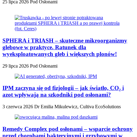
25 lipca 2026
Pod Osłonami
SPHERA i TRIASH – skuteczne mikroorganizmy
glebowe w praktyce. Ratunek dla
wyeksploatowanych gleb i większych plonów!
29 lipca 2026
Pod Osłonami
IPM zaczyna się od fizjologii – jak światło, CO₂ i
azot wpływają na szkodniki pod osłonami?
3 czerwca 2026
Dr Emilia Mikulewicz, Cultiva EcoSolutions
Remedy Complex pod osłonami – wsparcie ochrony
przed chorobami bakteryjnymi i grzybowymi w