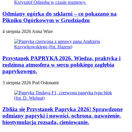
Odmiany ogórka do szklarni – co pokazano na
Pikniku Ogórkowym w Grudziądzu
4 sierpnia 2026
Anna Wize
Przystanek PAPRYKA 2026. Wiedza, praktyka i
rodzinna atmosfera w sercu polskiego zagłębia
paprykowego.
3 sierpnia 2026
Pod Osłonami
Zbliża się Przystanek Papryka 2026! Sprawdzone
odmiany papryki i nowości, ochrona, nawożenie,
biostymulacja rozsada, cieniowanie.