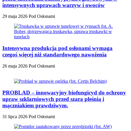
intensywnych uprawach warzyw i owoców
29 maja 2026
Pod Osłonami
Intensywna produkcja pod osłonami wymaga
czegoś więcej niż standardowego nawożenia
26 maja 2026
Pod Osłonami
PROBLAD – innowacyjny biofungicyd do ochrony
upraw szklarniowych przed szarą pleśnią i
mączniakiem prawdziwym.
31 lipca 2026
Pod Osłonami