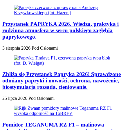
Przystanek PAPRYKA 2026. Wiedza, praktyka i
rodzinna atmosfera w sercu polskiego zagłębia
paprykowego.
3 sierpnia 2026
Pod Osłonami
Zbliża się Przystanek Papryka 2026! Sprawdzone
odmiany papryki i nowości, ochrona, nawożenie,
biostymulacja rozsada, cieniowanie.
25 lipca 2026
Pod Osłonami
Pomidor TEGANUMA RZ F1 – malinowa