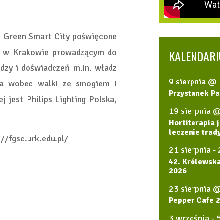
m Green Smart City poświęcone
GW w Krakowie prowadzącym do
KALENDAR
dzy i doświadczeń m.in. władz
9 sierpnia @
nia wobec walki ze smogiem i
Przystanek P
 jest Philips Lighting Polska,
19 sierpnia 
Hortiterapia
leczenie trad
//fgsc.urk.edu.pl/
21 sierpnia
-
42. Królewsk
2026
23 sierpnia 
Pepper Cafe 2
3 września
-