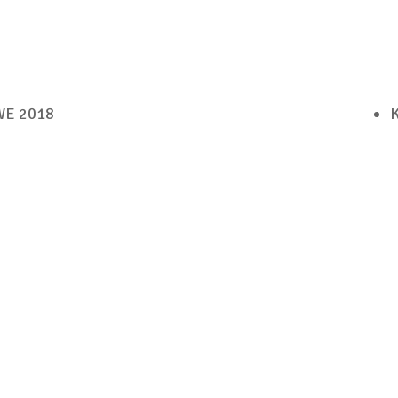
E 2018
K