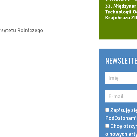
33. Międzynar
Technologii O
Krajobrazu ZI
rsytetu Rolniczego
NEWSLETT
Zapisuję si
PodOsłonami
Chcę otrzy
o nowych art