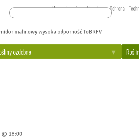
Uprawy i odmiany
Nawożenie
Ochrona
Techn
Szukaj:
ośliny ozdobne
Rośli
8 @ 18:00