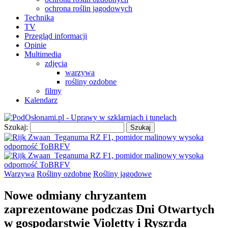
ochrona roślin jagodowych
Technika
TV
Przegląd informacji
Opinie
Multimedia
zdjęcia
warzywa
rośliny ozdobne
filmy
Kalendarz
Szukaj:
Warzywa
Rośliny ozdobne
Rośliny jagodowe
Nowe odmiany chryzantem
zaprezentowane podczas Dni Otwartych
w gospodarstwie Violetty i Ryszrda