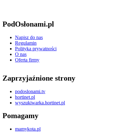
PodOsłonami.pl
Napisz do nas
Regulamin
Polityka prywatności
O nas
Oferta firmy
Zaprzyjaźnione strony
podoslonami.tv
hortinet.pl
wyszukiwarka.hortinet.pl
Pomagamy
mamykota.pl