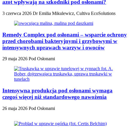
azot wpływają na szkodniki pod osłonami?
3 czerwca 2026
Dr Emilia Mikulewicz, Cultiva EcoSolutions
Remedy Complex pod osłonami – wsparcie ochrony
przed chorobami bakteryjnymi i grzybowymi w
intensywnych uprawach warzyw i owoców
29 maja 2026
Pod Osłonami
Intensywna produkcja pod osłonami wymaga
czegoś więcej niż standardowego nawożenia
26 maja 2026
Pod Osłonami