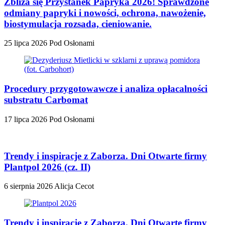
Zbliża się Przystanek Papryka 2026! Sprawdzone
odmiany papryki i nowości, ochrona, nawożenie,
biostymulacja rozsada, cieniowanie.
25 lipca 2026
Pod Osłonami
Procedury przygotowawcze i analiza opłacalności
substratu Carbomat
17 lipca 2026
Pod Osłonami
Trendy i inspiracje z Zaborza. Dni Otwarte firmy
Plantpol 2026 (cz. II)
6 sierpnia 2026
Alicja Cecot
Trendy i inspiracje z Zaborza. Dni Otwarte firmy