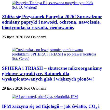
Zbliża się Przystanek Papryka 2026! Sprawdzone
odmiany papryki i nowości, ochrona, nawożenie,
biostymulacja rozsada, cieniowanie.
25 lipca 2026
Pod Osłonami
SPHERA i TRIASH – skuteczne mikroorganizmy
glebowe w praktyce. Ratunek dla
wyeksploatowanych gleb i większych plonów!
29 lipca 2026
Pod Osłonami
IPM zaczyna się od fizjologii – jak światło, CO₂ i