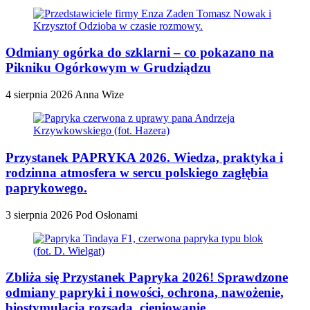
Odmiany ogórka do szklarni – co pokazano na
Pikniku Ogórkowym w Grudziądzu
4 sierpnia 2026
Anna Wize
Przystanek PAPRYKA 2026. Wiedza, praktyka i
rodzinna atmosfera w sercu polskiego zagłębia
paprykowego.
3 sierpnia 2026
Pod Osłonami
Zbliża się Przystanek Papryka 2026! Sprawdzone
odmiany papryki i nowości, ochrona, nawożenie,
biostymulacja rozsada, cieniowanie.