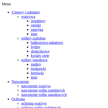
Menu
Uprawy i odmiany
warzywa
pomidory
ogórki
papryka
inne
rośliny ozdobne
balkonowo-rabatowe
byliny
doniczkowe
kwiaty cięte
rośliny jagodowe
maliny
truskawki
borówki
inne
Nawożenie
nawożenie warzyw
nawożenie roślin ozdobnych
nawożenie roślin jagodowych
Ochrona
ochrona warzyw
ochrona roślin ozdobnych