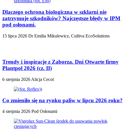
Dlaczego ochrona biologiczna w szklarni nie
zatrzymuje szkodników? Najczęstsze błędy w IPM
pod osłonami.
15 lipca 2026
Dr Emilia Mikulewicz, Cultiva EcoSolutions
Trendy i inspiracje z Zaborza. Dni Otwarte firmy
Plantpol 2026 (cz. II)
6 sierpnia 2026
Alicja Cecot
Co zmieniło się na rynku paliw w lipcu 2026 roku?
4 sierpnia 2026
Pod Osłonami