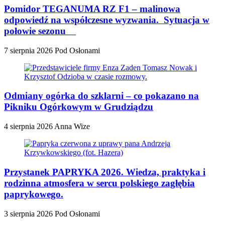
Pomidor TEGANUMA RZ F1 – malinowa
odpowiedź na współczesne wyzwania. Sytuacja w
połowie sezonu
7 sierpnia 2026
Pod Osłonami
Odmiany ogórka do szklarni – co pokazano na
Pikniku Ogórkowym w Grudziądzu
4 sierpnia 2026
Anna Wize
Przystanek PAPRYKA 2026. Wiedza, praktyka i
rodzinna atmosfera w sercu polskiego zagłębia
paprykowego.
3 sierpnia 2026
Pod Osłonami