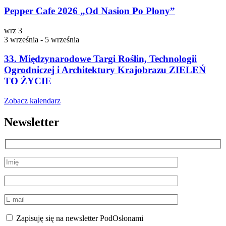
Pepper Cafe 2026 „Od Nasion Po Plony”
wrz
3
3 września
-
5 września
33. Międzynarodowe Targi Roślin, Technologii
Ogrodniczej i Architektury Krajobrazu ZIELEŃ
TO ŻYCIE
Zobacz kalendarz
Newsletter
Zapisuję się na newsletter PodOsłonami