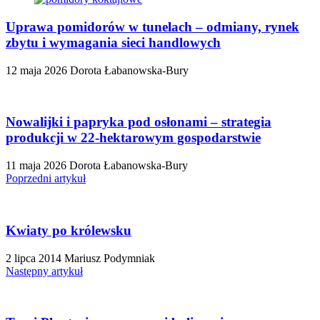
Uprawa pomidorów w tunelach – odmiany, rynek
zbytu i wymagania sieci handlowych
12 maja 2026
Dorota Łabanowska-Bury
Nowalijki i papryka pod osłonami – strategia
produkcji w 22-hektarowym gospodarstwie
11 maja 2026
Dorota Łabanowska-Bury
Poprzedni artykuł
Kwiaty po królewsku
2 lipca 2014
Mariusz Podymniak
Następny artykuł