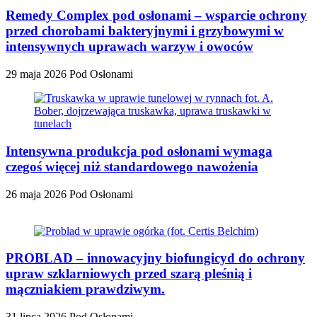
Remedy Complex pod osłonami – wsparcie ochrony
przed chorobami bakteryjnymi i grzybowymi w
intensywnych uprawach warzyw i owoców
29 maja 2026
Pod Osłonami
Intensywna produkcja pod osłonami wymaga
czegoś więcej niż standardowego nawożenia
26 maja 2026
Pod Osłonami
PROBLAD – innowacyjny biofungicyd do ochrony
upraw szklarniowych przed szarą pleśnią i
mączniakiem prawdziwym.
31 lipca 2026
Pod Osłonami