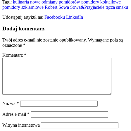
Tagi:
kulinaria
nowe odmiany pomidorów
pomidory koktajlowe
pomidory szklarniowe
Robert Sowa
Sowa&Przyjaciele
tęcza smaku
Udostępnij artykuł na:
Facebooku
LinkedIn
Dodaj komentarz
Twój adres e-mail nie zostanie opublikowany.
Wymagane pola są
oznaczone
*
Komentarz
*
Nazwa
*
Adres e-mail
*
Witryna internetowa