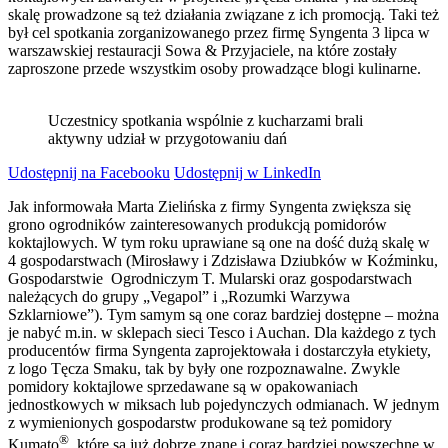
skalę prowadzone są też działania związane z ich promocją. Taki też
był cel spotkania zorganizowanego przez firmę Syngenta 3 lipca w
warszawskiej restauracji Sowa & Przyjaciele, na które zostały
zaproszone przede wszystkim osoby prowadzące blogi kulinarne.
Uczestnicy spotkania wspólnie z kucharzami brali
aktywny udział w przygotowaniu dań
Udostępnij na Facebooku
Udostępnij w LinkedIn
Jak informowała Marta Zielińska z firmy Syngenta zwiększa się
grono ogrodników zainteresowanych produkcją pomidorów
koktajlowych. W tym roku uprawiane są one na dość dużą skalę w
4 gospodarstwach (Mirosławy i Zdzisława Dziubków w Koźminku,
Gospodarstwie Ogrodniczym T. Mularski oraz gospodarstwach
należących do grupy „Vegapol” i „Rozumki Warzywa
Szklarniowe”). Tym samym są one coraz bardziej dostępne – można
je nabyć m.in. w sklepach sieci Tesco i Auchan. Dla każdego z tych
producentów firma Syngenta zaprojektowała i dostarczyła etykiety,
z logo Tęcza Smaku, tak by były one rozpoznawalne. Zwykle
pomidory koktajlowe sprzedawane są w opakowaniach
jednostkowych w miksach lub pojedynczych odmianach. W jednym
z wymienionych gospodarstw produkowane są też pomidory
®
Kumato
, które są już dobrze znane i coraz bardziej powszechne w