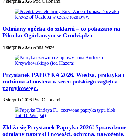
7 sierpnia 2026
Pod Osłonami
Odmiany ogórka do szklarni – co pokazano na
Pikniku Ogórkowym w Grudziądzu
4 sierpnia 2026
Anna Wize
Przystanek PAPRYKA 2026. Wiedza, praktyka i
rodzinna atmosfera w sercu polskiego zagłębia
paprykowego.
3 sierpnia 2026
Pod Osłonami
Zbliża się Przystanek Papryka 2026! Sprawdzone
odmiany papryki i nowości, ochrona, nawożenie,