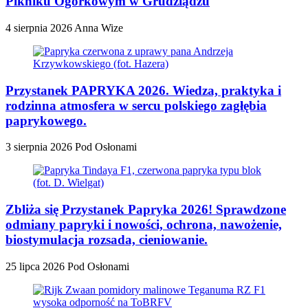
Pikniku Ogórkowym w Grudziądzu
4 sierpnia 2026
Anna Wize
Przystanek PAPRYKA 2026. Wiedza, praktyka i
rodzinna atmosfera w sercu polskiego zagłębia
paprykowego.
3 sierpnia 2026
Pod Osłonami
Zbliża się Przystanek Papryka 2026! Sprawdzone
odmiany papryki i nowości, ochrona, nawożenie,
biostymulacja rozsada, cieniowanie.
25 lipca 2026
Pod Osłonami