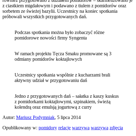
również przygotowano z udziałem pomidorów – skarmelizowano je
z ciastkiem migdałowym i podawano z tiulem z pomidorów oraz
sorbetem ze świeżej bazylii. Uczestnicy na koniec spotkania
próbowali wszystkich przygotowanych dań.
Podczas spotkania można było zobaczyć różne
pomidorowe nowości firmy Syngenta
W ramach projektu Tęcza Smaku promowane są 3
odmiany pomidorów koktajlowych
Uczestnicy spotkania wspólnie z kucharzami brali
aktywny udział w przygotowaniu dań
Jedno z przygotowanych dań – sałatka z kaszy kuskus
z pomidorkami koktajlowymi, szpinakiem, świeżą
kolendrą oraz emulsją jogurtową z curry
Autor:
Mariusz Podymniak
, 5 lipca 2014
Opublikowany w:
pomidory
relacje
warzywa
warzywa
zdjęcia