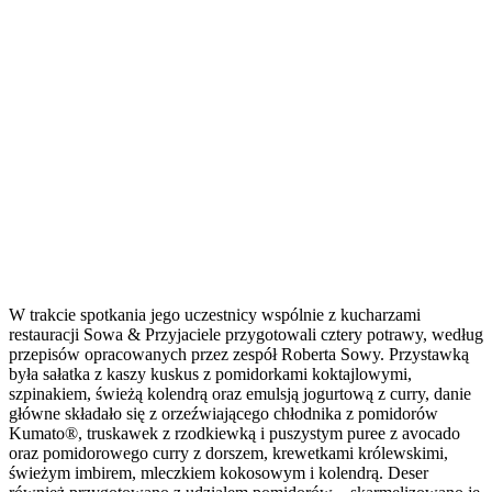
W trakcie spotkania jego uczestnicy wspólnie z kucharzami
restauracji Sowa & Przyjaciele przygotowali cztery potrawy, według
przepisów opracowanych przez zespół Roberta Sowy. Przystawką
była sałatka z kaszy kuskus z pomidorkami koktajlowymi,
szpinakiem, świeżą kolendrą oraz emulsją jogurtową z curry, danie
główne składało się z orzeźwiającego chłodnika z pomidorów
Kumato®, truskawek z rzodkiewką i puszystym puree z avocado
oraz pomidorowego curry z dorszem, krewetkami królewskimi,
świeżym imbirem, mleczkiem kokosowym i kolendrą. Deser