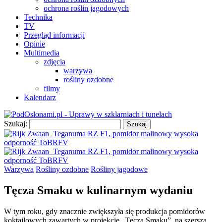
ochrona roślin jagodowych
Technika
TV
Przegląd informacji
Opinie
Multimedia
zdjęcia
warzywa
rośliny ozdobne
filmy
Kalendarz
Szukaj:
Warzywa
Rośliny ozdobne
Rośliny jagodowe
Tęcza Smaku w kulinarnym wydaniu
W tym roku, gdy znacznie zwiększyła się produkcja pomidorów
koktajlowych zawartych w projekcie „Tęcza Smaku”, na szerszą