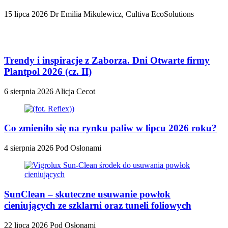
15 lipca 2026
Dr Emilia Mikulewicz, Cultiva EcoSolutions
Trendy i inspiracje z Zaborza. Dni Otwarte firmy
Plantpol 2026 (cz. II)
6 sierpnia 2026
Alicja Cecot
Co zmieniło się na rynku paliw w lipcu 2026 roku?
4 sierpnia 2026
Pod Osłonami
SunClean – skuteczne usuwanie powłok
cieniujących ze szklarni oraz tuneli foliowych
22 lipca 2026
Pod Osłonami