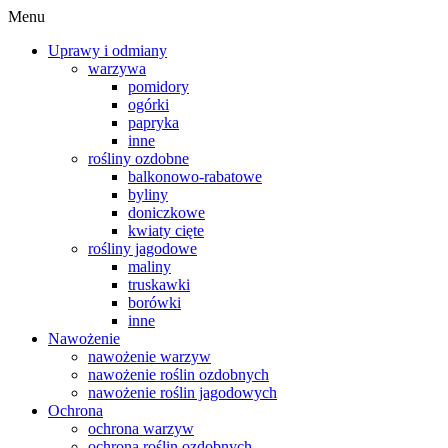
Menu
Uprawy i odmiany
warzywa
pomidory
ogórki
papryka
inne
rośliny ozdobne
balkonowo-rabatowe
byliny
doniczkowe
kwiaty cięte
rośliny jagodowe
maliny
truskawki
borówki
inne
Nawożenie
nawożenie warzyw
nawożenie roślin ozdobnych
nawożenie roślin jagodowych
Ochrona
ochrona warzyw
ochrona roślin ozdobnych