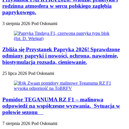
rodzinna atmosfera w sercu polskiego zagłębia
paprykowego.
3 sierpnia 2026
Pod Osłonami
Zbliża się Przystanek Papryka 2026! Sprawdzone
odmiany papryki i nowości, ochrona, nawożenie,
biostymulacja rozsada, cieniowanie.
25 lipca 2026
Pod Osłonami
Pomidor TEGANUMA RZ F1 – malinowa
odpowiedź na współczesne wyzwania. Sytuacja w
połowie sezonu
7 sierpnia 2026
Pod Osłonami