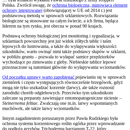
Polska. Zwrócił uwagę, że
ochrona biologiczna, stanowiąca element
ochrony integrowanej
(obowiązującej w UE od 2014 r.) jest
podstawową metodą w uprawach szklarniowych. Rozwiązania
biologiczne są stosowane na całym świecie, a ich firma, będąca
liderem na tym rynku, jest obecna w ponad 90 krajach.
Podstawą ochrony biologicznej jest monitoring i sygnalizacja, w
szklarniach powszechny jest już widok żółtych tablic i taśm
lepowych do lustrowania, a także do wyłapywania większości
szkodników, warto owinąć nimi także podstawy słupów w szklarni,
w pobliżu gruntu – pozwala to wyłapać samice przędziorków
wychodzące po zimowaniu z gleby. Niebieskie tablice lepowe
przeznaczone są natomiast głównie do wyłapywania wciornastków.
Od początku uprawy warto zapobiegać
pojawianiu się w uprawach
ziemiórek i często występujących równocześnie brzegówek, gdyż
mogą nie tyko uszkadzać korzenie (larwy), ale także roznosić
zarodniki chorób odglebowych. Przeciwko tym szkodnikom
zalecane są preparaty zawierające entomopatogeniczne nicienie –
Steinernema feltiae
. Zwalczają one m.in. larwy wspomnianych
muchówek, ale także larwy wciornastków.
Innym zagadnieniem poruszanym przez Pawła Rudzkiego była
ochrona systemu korzeniowego roślin ogórka przez wprowadzanie
do podłoża grzybów Trichoderma harzianum T-22, który