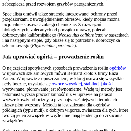
zabezpiecza przed rozwojem grzybów patogenicznych.
Specjalista omówił także strategię integrowanej ochrony przed
przędziorkami z uwzględnieniem okresów, kiedy można można
racjonalnie stosować zabiegi chemiczne. Z rozwiązań
biologicznych, zalecanych od początku uprawy, polecał
dobroczynka kalifornijskiego (
Neoseiulus californicus
) w saszetkach
i na następnym etapie, gdy okaże się to potrzebne, dobroczynka
szklarniowego (
Phytoseiulus persimilis
).
Jak uprawiać ogórki – prowadzenie roślin
O najczęściej spotykanych sposobach prowadzenia roślin
ogórków
w uprawach szklarniowych mówił Bernard Zioło z firmy Enza
Zaden. W uprawie z opuszczaniem, w której usuwa się wszystkie
pędy boczne, uzyskuje się
owoce wysokiej, stabilnej jakości,
wyrównane, plonowanie jest równomierne. Wadą tej metody jest
natomiast wyższa pracochłonność niż w uprawie na parasol i
wyższe koszty robocizny, a przy najwcześniejszych terminach
niższy plon wczesny. Metoda ta jest zalecana dla ogórków
półdługich (typu midi), o dobrym wigorze, zwłaszcza dla tych, które
tworzą jeden zawiązek w węźle i nie mają tendencji do zrzucania
zawiązków.
Kolejną metodę prowadzenia roślin wykładowca określił jako