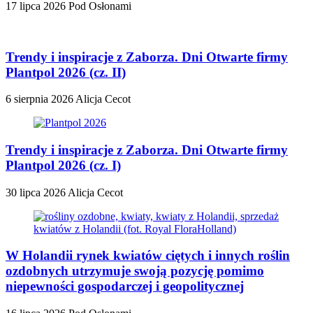
17 lipca 2026
Pod Osłonami
Trendy i inspiracje z Zaborza. Dni Otwarte firmy
Plantpol 2026 (cz. II)
6 sierpnia 2026
Alicja Cecot
Trendy i inspiracje z Zaborza. Dni Otwarte firmy
Plantpol 2026 (cz. I)
30 lipca 2026
Alicja Cecot
W Holandii rynek kwiatów ciętych i innych roślin
ozdobnych utrzymuje swoją pozycję pomimo
niepewności gospodarczej i geopolitycznej