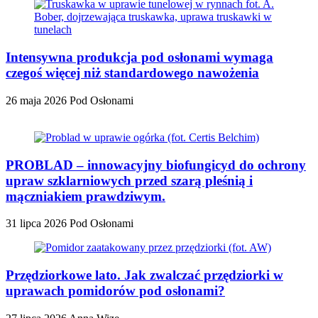
Intensywna produkcja pod osłonami wymaga
czegoś więcej niż standardowego nawożenia
26 maja 2026
Pod Osłonami
PROBLAD – innowacyjny biofungicyd do ochrony
upraw szklarniowych przed szarą pleśnią i
mączniakiem prawdziwym.
31 lipca 2026
Pod Osłonami
Przędziorkowe lato. Jak zwalczać przędziorki w
uprawach pomidorów pod osłonami?