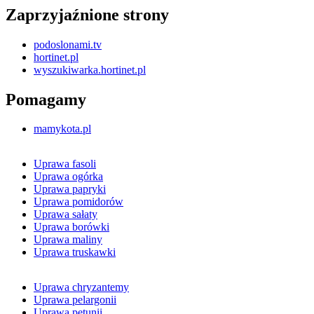
Zaprzyjaźnione strony
podoslonami.tv
hortinet.pl
wyszukiwarka.hortinet.pl
Pomagamy
mamykota.pl
Uprawa fasoli
Uprawa ogórka
Uprawa papryki
Uprawa pomidorów
Uprawa sałaty
Uprawa borówki
Uprawa maliny
Uprawa truskawki
Uprawa chryzantemy
Uprawa pelargonii
Uprawa petunii