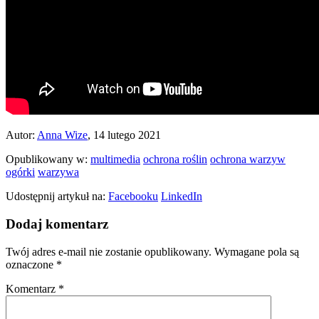
Autor:
Anna Wize
, 14 lutego 2021
Opublikowany w:
multimedia
ochrona roślin
ochrona warzyw
ogórki
warzywa
Udostępnij artykuł na:
Facebooku
LinkedIn
Dodaj komentarz
Twój adres e-mail nie zostanie opublikowany.
Wymagane pola są
oznaczone
*
Komentarz
*