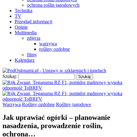
ochrona roślin jagodowych
Technika
TV
Przegląd informacji
Opinie
Multimedia
zdjęcia
warzywa
rośliny ozdobne
filmy
Kalendarz
Szukaj:
Warzywa
Rośliny ozdobne
Rośliny jagodowe
Jak uprawiać ogórki – planowanie
nasadzenia, prowadzenie roślin,
ochrona…