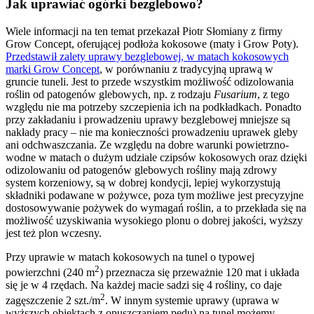
Jak uprawiać ogórki bezglebowo?
Wiele informacji na ten temat przekazał Piotr Słomiany z firmy
Grow Concept, oferującej podłoża kokosowe (maty i Grow Poty).
Przedstawił zalety uprawy bezglebowej, w matach kokosowych
marki Grow Concept
, w porównaniu z tradycyjną uprawą w
gruncie tuneli. Jest to przede wszystkim możliwość odizolowania
roślin od patogenów glebowych, np. z rodzaju
Fusarium
, z tego
względu nie ma potrzeby szczepienia ich na podkładkach. Ponadto
przy zakładaniu i prowadzeniu uprawy bezglebowej mniejsze są
nakłady pracy – nie ma konieczności prowadzeniu uprawek gleby
ani odchwaszczania. Ze względu na dobre warunki powietrzno-
wodne w matach o dużym udziale czipsów kokosowych oraz dzięki
odizolowaniu od patogenów glebowych rośliny mają zdrowy
system korzeniowy, są w dobrej kondycji, lepiej wykorzystują
składniki podawane w pożywce, poza tym możliwe jest precyzyjne
dostosowywanie pożywek do wymagań roślin, a to przekłada się na
możliwość uzyskiwania wysokiego plonu o dobrej jakości, wyższy
jest też plon wczesny.
Przy uprawie w matach kokosowych na tunel o typowej
2
powierzchni (240 m
) przeznacza się przeważnie 120 mat i układa
się je w 4 rzędach. Na każdej macie sadzi się 4 rośliny, co daje
2
zagęszczenie 2 szt./m
. W innym systemie uprawy (uprawa w
wyższych obiektach z opuszczaniem pędu) na tunel możemy