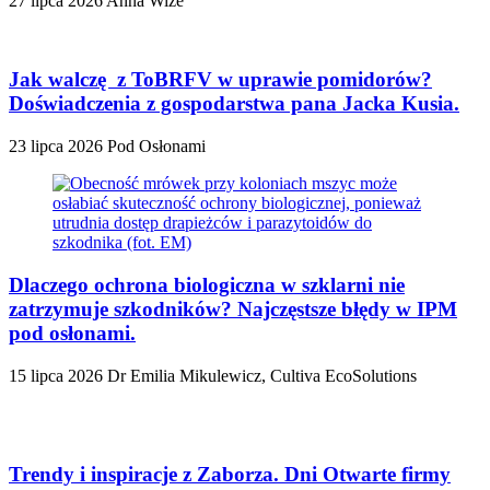
27 lipca 2026
Anna Wize
Jak walczę z ToBRFV w uprawie pomidorów?
Doświadczenia z gospodarstwa pana Jacka Kusia.
23 lipca 2026
Pod Osłonami
Dlaczego ochrona biologiczna w szklarni nie
zatrzymuje szkodników? Najczęstsze błędy w IPM
pod osłonami.
15 lipca 2026
Dr Emilia Mikulewicz, Cultiva EcoSolutions
Trendy i inspiracje z Zaborza. Dni Otwarte firmy