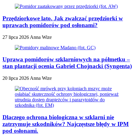
Przędziorkowe lato. Jak zwalczać przędziorki w
uprawach pomidorów pod osłonami?
27 lipca 2026
Anna Wize
Uprawa pomidorów szklarniowych na półmetku –
stan plantacji ocenia Gabriel Chojnacki (Syngenta)
20 lipca 2026
Anna Wize
Dlaczego ochrona biologiczna w szklarni nie
zatrzymuje szkodników? Najczęstsze błędy w IPM
pod osłonami.