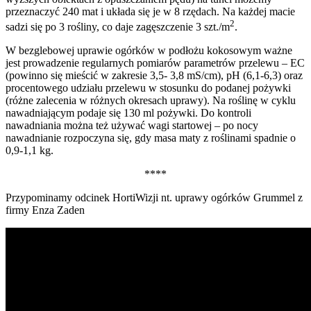
przeznaczyć 240 mat i układa się je w 8 rzędach. Na każdej macie
2
sadzi się po 3 rośliny, co daje zagęszczenie 3 szt./m
.
W bezglebowej uprawie ogórków w podłożu kokosowym ważne
jest prowadzenie regularnych pomiarów parametrów przelewu – EC
(powinno się mieścić w zakresie 3,5- 3,8 mS/cm), pH (6,1-6,3) oraz
procentowego udziału przelewu w stosunku do podanej pożywki
(różne zalecenia w różnych okresach uprawy). Na roślinę w cyklu
nawadniającym podaje się 130 ml pożywki. Do kontroli
nawadniania można też używać wagi startowej – po nocy
nawadnianie rozpoczyna się, gdy masa maty z roślinami spadnie o
0,9-1,1 kg.
****
Przypominamy odcinek HortiWizji nt. uprawy ogórków Grummel z
firmy Enza Zaden