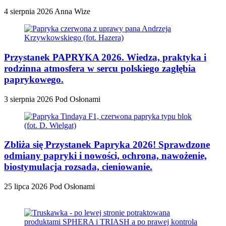
4 sierpnia 2026
Anna Wize
Przystanek PAPRYKA 2026. Wiedza, praktyka i
rodzinna atmosfera w sercu polskiego zagłębia
paprykowego.
3 sierpnia 2026
Pod Osłonami
Zbliża się Przystanek Papryka 2026! Sprawdzone
odmiany papryki i nowości, ochrona, nawożenie,
biostymulacja rozsada, cieniowanie.
25 lipca 2026
Pod Osłonami