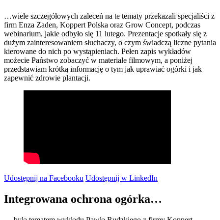
…wiele szczegółowych zaleceń na te tematy przekazali specjaliści z
firm Enza Zaden, Koppert Polska oraz Grow Concept, podczas
webinarium, jakie odbyło się 11 lutego. Prezentacje spotkały się z
dużym zainteresowaniem słuchaczy, o czym świadczą liczne pytania
kierowane do nich po wystąpieniach. Pełen zapis wykładów
możecie Państwo zobaczyć w materiale filmowym, a poniżej
przedstawiam krótką informację o tym jak uprawiać ogórki i jak
zapewnić zdrowie plantacji.
Udostępnij na Facebooku
Udostępnij w LinkedIn
Integrowana ochrona ogórka…
… była tematem wykładu Pawła Rudzkiego z firmy Koppert