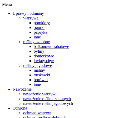
Menu
Uprawy i odmiany
warzywa
pomidory
ogórki
papryka
inne
rośliny ozdobne
balkonowo-rabatowe
byliny
doniczkowe
kwiaty cięte
rośliny jagodowe
maliny
truskawki
borówki
inne
Nawożenie
nawożenie warzyw
nawożenie roślin ozdobnych
nawożenie roślin jagodowych
Ochrona
ochrona warzyw
ochrona roślin ozdobnych