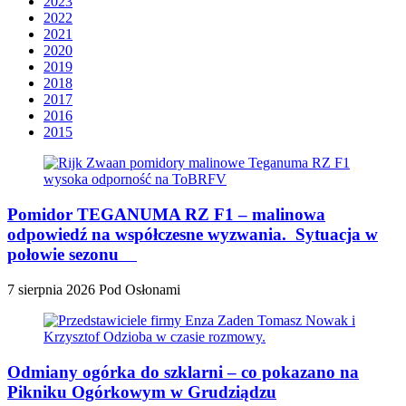
2023
2022
2021
2020
2019
2018
2017
2016
2015
Pomidor TEGANUMA RZ F1 – malinowa
odpowiedź na współczesne wyzwania. Sytuacja w
połowie sezonu
7 sierpnia 2026
Pod Osłonami
Odmiany ogórka do szklarni – co pokazano na
Pikniku Ogórkowym w Grudziądzu