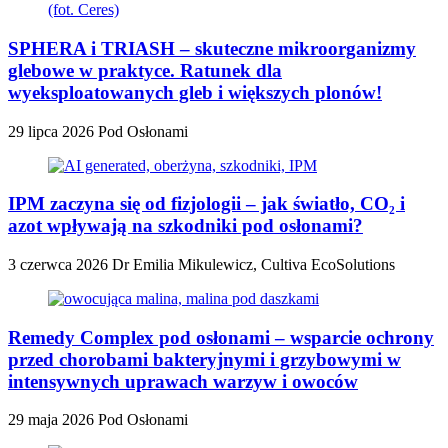
SPHERA i TRIASH – skuteczne mikroorganizmy
glebowe w praktyce. Ratunek dla
wyeksploatowanych gleb i większych plonów!
29 lipca 2026
Pod Osłonami
IPM zaczyna się od fizjologii – jak światło, CO₂ i
azot wpływają na szkodniki pod osłonami?
3 czerwca 2026
Dr Emilia Mikulewicz, Cultiva EcoSolutions
Remedy Complex pod osłonami – wsparcie ochrony
przed chorobami bakteryjnymi i grzybowymi w
intensywnych uprawach warzyw i owoców
29 maja 2026
Pod Osłonami