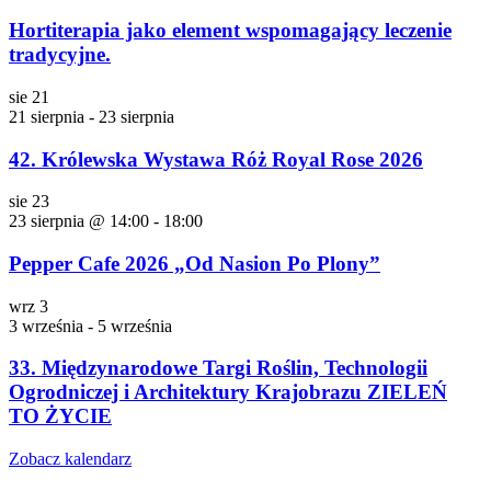
Hortiterapia jako element wspomagający leczenie
tradycyjne.
sie
21
21 sierpnia
-
23 sierpnia
42. Królewska Wystawa Róż Royal Rose 2026
sie
23
23 sierpnia @ 14:00
-
18:00
Pepper Cafe 2026 „Od Nasion Po Plony”
wrz
3
3 września
-
5 września
33. Międzynarodowe Targi Roślin, Technologii
Ogrodniczej i Architektury Krajobrazu ZIELEŃ
TO ŻYCIE
Zobacz kalendarz