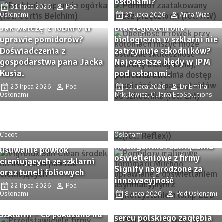
osłonami?
31 lipca 2026
Pod
Osłonami
27 lipca 2026
Anna Wize
Jak walczę z ToBRFV w
Dlaczego ochrona
uprawie pomidorów?
biologiczna w szklarni nie
Doświadczenia z
zatrzymuje szkodników?
gospodarstwa pana Jacka
Najczęstsze błędy w IPM
Kusia.
pod osłonami.
23 lipca 2026
Pod
15 lipca 2026
Dr Emilia
Trendy i inspiracje z
Osłonami
Mikulewicz, Cultiva EcoSolutions
Zaborza. Dni Otwarte firmy
Co zmieniło się na rynku
Plantpol 2026 (cz. II)
paliw w lipcu 2026 roku?
6 sierpnia 2026
Alicja
4 sierpnia 2026
Pod
Cecot
Osłonami
SunClean – skuteczne
Inteligentne rozwiązania
usuwanie powłok
oświetleniowe z firmy
cieniujących ze szklarni
Signify nagrodzone za
oraz tuneli foliowych
innowacyjność
Przystanek PAPRYKA 2026.
22 lipca 2026
Pod
Osłonami
Wiedza, praktyka i
8 lipca 2026
Pod Osłonami
Odmiany ogórka do
rodzinna atmosfera w
Zbliża się Przystanek
szklarni – co pokazano na
sercu polskiego zagłębia
Papryka 2026! Sprawdzone