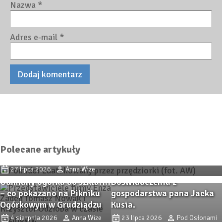
Nazwa
*
Adres e-mail
*
Przędziorkowe lato. Jak zwalczać przędziorki w
Polecane artykuły
uprawach pomidorów pod osłonami?
Jak walczę z ToBRFV w
27 lipca 2026
Anna Wize
uprawie pomidorów?
Odmiany ogórka do szklarni
Doświadczenia z
– co pokazano na Pikniku
gospodarstwa pana Jacka
Ogórkowym w Grudziądzu
Kusia.
Koncept: higiena i
4 sierpnia 2026
Anna Wize
23 lipca 2026
Pod Osłonami