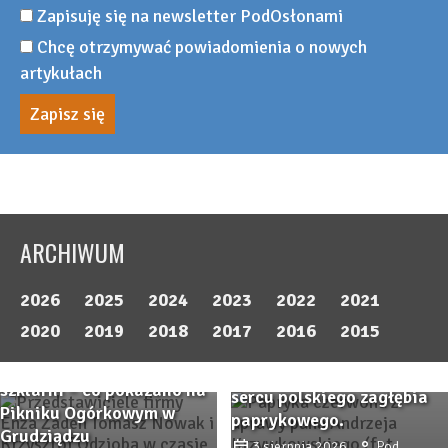
Zapisuję się na newsletter PodOsłonami
Chcę otrzymywać powiadomienia o nowych
artykułach
ARCHIWUM
2026
2025
2024
2023
2022
2021
Przystanek PAPRYKA 2026.
2020
2019
2018
2017
2016
2015
Wiedza, praktyka i
Odmiany ogórka do
rodzinna atmosfera w
Zbliża się Przystanek
szklarni – co pokazano na
sercu polskiego zagłębia
Papryka 2026! Sprawdzone
Jak walczę z ToBRFV w
Pikniku Ogórkowym w
paprykowego.
odmiany papryki i
uprawie pomidorów?
Grudziądzu
3 sierpnia 2026
Pod