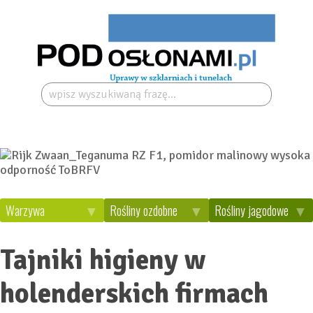
Szukaj:
Warzywa
Rośliny ozdobne
Rośliny jagodowe
Tajniki higieny w
holenderskich firmach