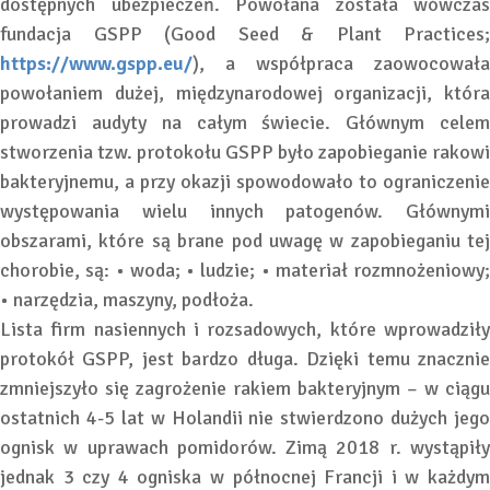
dostępnych ubezpieczeń. Powołana została wówczas
fundacja GSPP (Good Seed & Plant Practices;
https://www.gspp.eu/
), a współpraca zaowocowała
powołaniem dużej, międzynarodowej organizacji, która
prowadzi audyty na całym świecie. Głównym celem
stworzenia tzw. protokołu GSPP było zapobieganie rakowi
bakteryjnemu, a przy okazji spowodowało to ograniczenie
występowania wielu innych patogenów. Głównymi
obszarami, które są brane pod uwagę w zapobieganiu tej
chorobie, są: • woda; • ludzie; • materiał rozmnożeniowy;
• narzędzia, maszyny, podłoża.
Lista firm nasiennych i rozsadowych, które wprowadziły
protokół GSPP, jest bardzo długa. Dzięki temu znacznie
zmniejszyło się zagrożenie rakiem bakteryjnym – w ciągu
ostatnich 4-5 lat w Holandii nie stwierdzono dużych jego
ognisk w uprawach pomidorów. Zimą 2018 r. wystąpiły
jednak 3 czy 4 ogniska w północnej Francji i w każdym