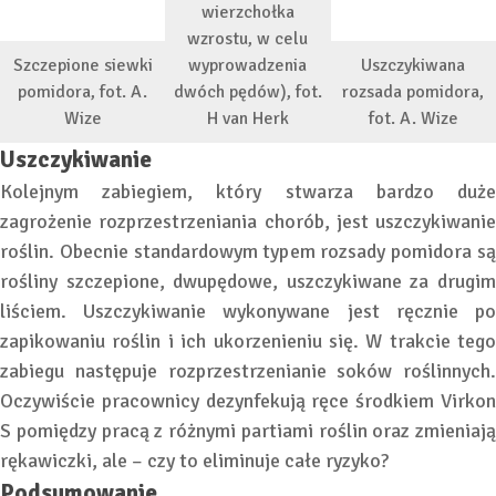
wierzchołka
wzrostu, w celu
Szczepione siewki
wyprowadzenia
Uszczykiwana
pomidora, fot. A.
dwóch pędów), fot.
rozsada pomidora,
Wize
H van Herk
fot. A. Wize
Uszczykiwanie
Kolejnym zabiegiem, który stwarza bardzo duże
zagrożenie rozprzestrzeniania chorób, jest uszczykiwanie
roślin. Obecnie standardowym typem rozsady pomidora są
rośliny szczepione, dwupędowe, uszczykiwane za drugim
liściem. Uszczykiwanie wykonywane jest ręcznie po
zapikowaniu roślin i ich ukorzenieniu się. W trakcie tego
zabiegu następuje rozprzestrzenianie soków roślinnych.
Oczywiście pracownicy dezynfekują ręce środkiem Virkon
S pomiędzy pracą z różnymi partiami roślin oraz zmieniają
rękawiczki, ale – czy to eliminuje całe ryzyko?
Podsumowanie