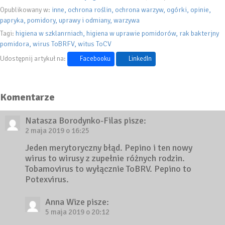
Opublikowany w:
inne
ochrona roślin
ochrona warzyw
ogórki
opinie
papryka
pomidory
uprawy i odmiany
warzywa
Tagi:
higiena w szklanrniach
higiena w uprawie pomidorów
rak bakterjny
pomidora
wirus ToBRFV
witus ToCV
Udostępnij artykuł na:
Facebooku
LinkedIn
Komentarze
Natasza Borodynko-Filas
pisze:
2 maja 2019 o 16:25
Jeden merytoryczny błąd. Pepino i ten nowy
wirus to wirusy z zupełnie różnych rodzin.
Tobamovirus to wyłącznie ToBRV. Pepino to
Potexvirus.
Anna Wize
pisze:
5 maja 2019 o 20:12