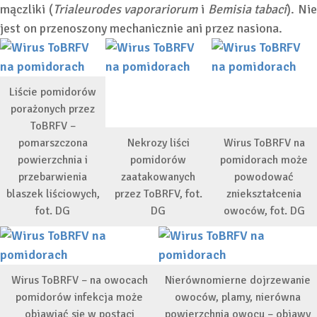
mączliki (
Trialeurodes vaporariorum
i
Bemisia tabaci
). Ni
jest on przenoszony mechanicznie ani przez nasiona.
Liście pomidorów
porażonych przez
ToBRFV –
pomarszczona
Nekrozy liści
Wirus ToBRFV na
powierzchnia i
pomidorów
pomidorach może
przebarwienia
zaatakowanych
powodować
blaszek liściowych,
przez ToBRFV, fot.
zniekształcenia
fot. DG
DG
owoców, fot. DG
Wirus ToBRFV – na owocach
Nierównomierne dojrzewanie
pomidorów infekcja może
owoców, plamy, nierówna
objawiać się w postaci
powierzchnia owocu – objawy