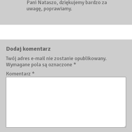
Pani Nataszo, dziękujemy bardzo za
uwagę, poprawiamy.
Dodaj komentarz
Twój adres e-mail nie zostanie opublikowany.
Wymagane pola są oznaczone
*
Komentarz
*