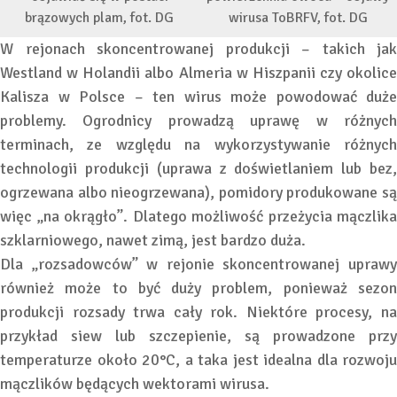
brązowych plam, fot. DG
wirusa ToBRFV, fot. DG
W rejonach skoncentrowanej produkcji – takich jak
Westland w Holandii albo Almeria w Hiszpanii czy okolice
Kalisza w Polsce – ten wirus może powodować duże
problemy. Ogrodnicy prowadzą uprawę w różnych
terminach, ze względu na wykorzystywanie różnych
technologii produkcji (uprawa z doświetlaniem lub bez,
ogrzewana albo nieogrzewana), pomidory produkowane są
więc „na okrągło”. Dlatego możliwość przeżycia mączlika
szklarniowego, nawet zimą, jest bardzo duża.
Dla „rozsadowców” w rejonie skoncentrowanej uprawy
również może to być duży problem, ponieważ sezon
produkcji rozsady trwa cały rok. Niektóre procesy, na
przykład siew lub szczepienie, są prowadzone przy
temperaturze około 20°C, a taka jest idealna dla rozwoju
mączlików będących wektorami wirusa.