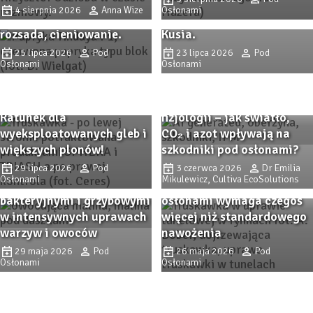
nowości, ochrona,
Doświadczenia z
4 sierpnia 2026
Anna Wize
Osłonami
nawożenie, biostymulacja
gospodarstwa pana Jacka
rozsada, cieniowanie.
Kusia.
25 lipca 2026
Pod
23 lipca 2026
Pod
Osłonami
Osłonami
SPHERA i TRIASH –
skuteczne mikroorganizmy
glebowe w praktyce.
IPM zaczyna się od
Ratunek dla
fizjologii – jak światło,
wyeksploatowanych gleb i
CO₂ i azot wpływają na
większych plonów!
szkodniki pod osłonami?
Remedy Complex pod
osłonami – wsparcie
29 lipca 2026
Pod
3 czerwca 2026
Dr Emilia
Osłonami
Mikulewicz, Cultiva EcoSolutions
ochrony przed chorobami
Intensywna produkcja pod
bakteryjnymi i grzybowymi
osłonami wymaga czegoś
w intensywnych uprawach
więcej niż standardowego
warzyw i owoców
nawożenia
PROBLAD – innowacyjny
29 maja 2026
Pod
26 maja 2026
Pod
biofungicyd do ochrony
Osłonami
Osłonami
Przędziorkowe lato. Jak
upraw szklarniowych przed
zwalczać przędziorki w
szarą pleśnią i
uprawach pomidorów pod
mączniakiem prawdziwym.