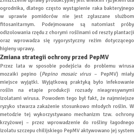
Zniszczenie uprawy produkcyjnej jest wielkim ryzykiem dla
ogrodnika, dlatego często wystąpienie raka bakteryjnego
w uprawie pomidorów nie jest zgłaszane służbom
fitosanitarnym. Podejmowane są natomiast próby
odizolowania rzędu z chorymi roślinami od reszty plantacji
oraz wprowadza się rygorystyczny reżim dotyczącego
higieny uprawy.
Zmiana strategii ochrony przed PepMV
Przez lata w sposobie podejścia do problemu wirusa
mozaiki pepino (
Pepino mosaic virus
– PepMV) miał
miejsce wyjątki. Wyjątkową praktyką było infekowanie
roślin na etapie produkcji rozsady nieagresywnymi
izolatami wirusa. Powodem tego był fakt, że najmniejsze
ryzyko stwarza zakażenie stosunkowo młodych roślin. W
metodzie tej wykorzystywano mechanizm tzw. ochrony
krzyżowej – przez wprowadzenie do rośliny łagodnego
izolatu szczepu chilijskiego PepMV aktywowano jej system