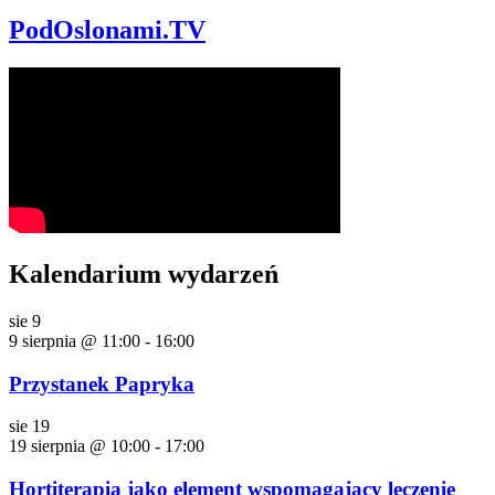
PodOslonami.TV
Kalendarium wydarzeń
sie
9
9 sierpnia @ 11:00
-
16:00
Przystanek Papryka
sie
19
19 sierpnia @ 10:00
-
17:00
Hortiterapia jako element wspomagający leczenie