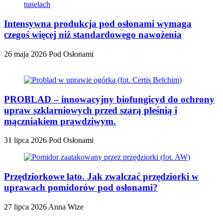
Intensywna produkcja pod osłonami wymaga
czegoś więcej niż standardowego nawożenia
26 maja 2026
Pod Osłonami
PROBLAD – innowacyjny biofungicyd do ochrony
upraw szklarniowych przed szarą pleśnią i
mączniakiem prawdziwym.
31 lipca 2026
Pod Osłonami
Przędziorkowe lato. Jak zwalczać przędziorki w
uprawach pomidorów pod osłonami?
27 lipca 2026
Anna Wize