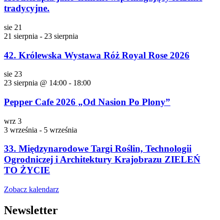
tradycyjne.
sie
21
21 sierpnia
-
23 sierpnia
42. Królewska Wystawa Róż Royal Rose 2026
sie
23
23 sierpnia @ 14:00
-
18:00
Pepper Cafe 2026 „Od Nasion Po Plony”
wrz
3
3 września
-
5 września
33. Międzynarodowe Targi Roślin, Technologii
Ogrodniczej i Architektury Krajobrazu ZIELEŃ
TO ŻYCIE
Zobacz kalendarz
Newsletter