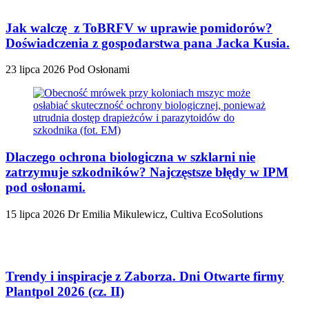
Jak walczę z ToBRFV w uprawie pomidorów?
Doświadczenia z gospodarstwa pana Jacka Kusia.
23 lipca 2026
Pod Osłonami
Dlaczego ochrona biologiczna w szklarni nie
zatrzymuje szkodników? Najczęstsze błędy w IPM
pod osłonami.
15 lipca 2026
Dr Emilia Mikulewicz, Cultiva EcoSolutions
Trendy i inspiracje z Zaborza. Dni Otwarte firmy
Plantpol 2026 (cz. II)