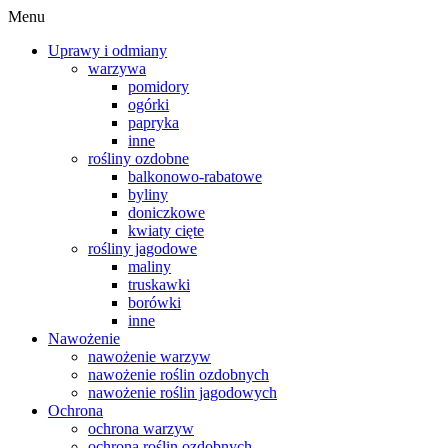
Menu
Uprawy i odmiany
warzywa
pomidory
ogórki
papryka
inne
rośliny ozdobne
balkonowo-rabatowe
byliny
doniczkowe
kwiaty cięte
rośliny jagodowe
maliny
truskawki
borówki
inne
Nawożenie
nawożenie warzyw
nawożenie roślin ozdobnych
nawożenie roślin jagodowych
Ochrona
ochrona warzyw
ochrona roślin ozdobnych