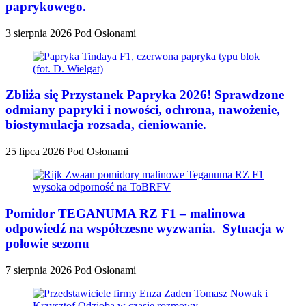
paprykowego.
3 sierpnia 2026
Pod Osłonami
Zbliża się Przystanek Papryka 2026! Sprawdzone
odmiany papryki i nowości, ochrona, nawożenie,
biostymulacja rozsada, cieniowanie.
25 lipca 2026
Pod Osłonami
Pomidor TEGANUMA RZ F1 – malinowa
odpowiedź na współczesne wyzwania. Sytuacja w
połowie sezonu
7 sierpnia 2026
Pod Osłonami