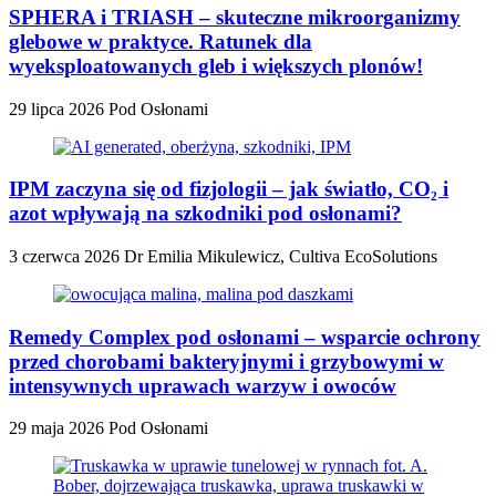
SPHERA i TRIASH – skuteczne mikroorganizmy
glebowe w praktyce. Ratunek dla
wyeksploatowanych gleb i większych plonów!
29 lipca 2026
Pod Osłonami
IPM zaczyna się od fizjologii – jak światło, CO₂ i
azot wpływają na szkodniki pod osłonami?
3 czerwca 2026
Dr Emilia Mikulewicz, Cultiva EcoSolutions
Remedy Complex pod osłonami – wsparcie ochrony
przed chorobami bakteryjnymi i grzybowymi w
intensywnych uprawach warzyw i owoców
29 maja 2026
Pod Osłonami