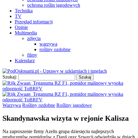
ochrona roślin jagodowych
Technika
TV
Przegląd informacji
Opinie
Multimedia
zdjęcia
warzywa
rośliny ozdobne
filmy
Kalendarz
Szukaj:
Warzywa
Rośliny ozdobne
Rośliny jagodowe
Skandynawska wizyta w rejonie Kalisza
Na zaproszenie firmy Azelis grupa dziesięciu najlepszych
producentów pomidorów z Danii oraz Szwecji odwiedziła w dniach